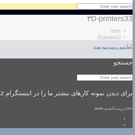
۳D-printers33
Home
۳D-printers33
جستجو
برای دیدن نمونه کارهای بیشتر ما را در اینستگرام idealsaz فالو کنید
com.پرینت3بعدی.www