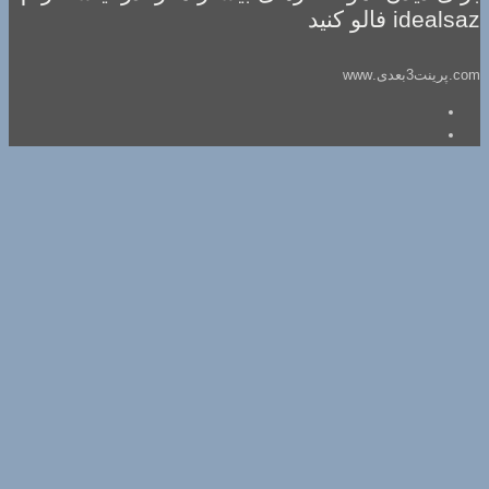
idealsaz فالو کنید
com.پرینت3بعدی.www