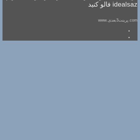
idealsaz فالو کنید
com.پرینت3بعدی.www