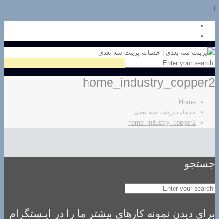
l
home_industry_copper2
Home
خدمات پرینت سه بعدی
home_industry_copper2
جستجو
برای دیدن نمونه کارهای بیشتر ما را در اینستگرام