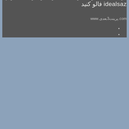
idealsaz فالو کنید
com.پرینت3بعدی.www