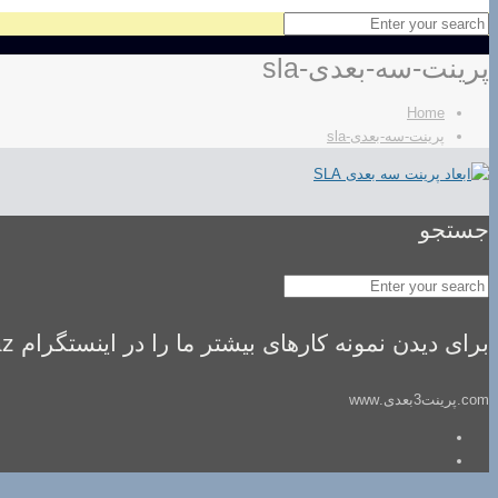
پرینت-سه-بعدی-sla
Home
پرینت-سه-بعدی-sla
جستجو
برای دیدن نمونه کارهای بیشتر ما را در اینستگرام idealsaz فالو کنید
com.پرینت3بعدی.www