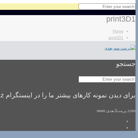
print3D1
Home
print3D1
جستجو
برای دیدن نمونه کارهای بیشتر ما را در اینستگرام idealsaz فالو کنید
com.پرینت3بعدی.www