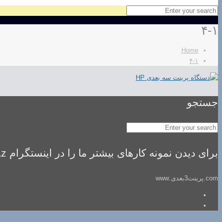
۴-۱
Home
۴-۱
جستجو
برای دیدن نمونه کارهای بیشتر ما را در اینستگرام idealsaz فالو کنید
com.پرینت3بعدی.www