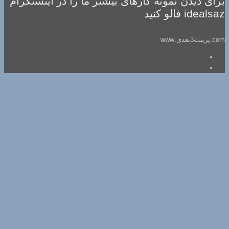
برای دیدن نمونه کارهای بیشتر ما را در اینستگرام
idealsaz فالو کنید
com.پرینت3بعدی.www