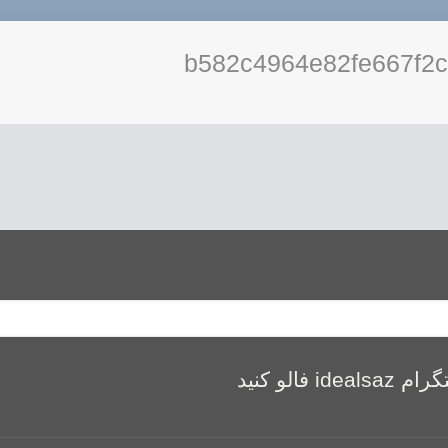
b582c4964e82fe667f2c
الو کنید