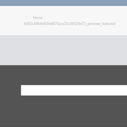
Home
b582c4964e82fe667f2ce23c09324e73_preview_featured