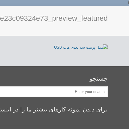
l
e23c09324e73_preview_featured
جستجو
برای دیدن نمونه کارهای بیشتر ما را در اینستگرام idealsaz ف