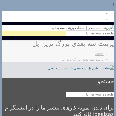
l
پرینت-سه-بعدی-بزرگ-ترین-پل
Home
پرینت-سه-بعدی-بزرگ-ترین-پل
جستجو
برای دیدن نمونه کارهای بیشتر ما را در اینستگرام
idealsaz فالو کنید