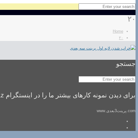
۲۰
Home
۲۰
جستجو
برای دیدن نمونه کارهای بیشتر ما را در اینستگرام idealsaz فالو کنید
com.پرینت3بعدی.www