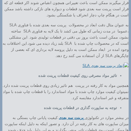
قرار میگیرند ممکن است باعث تغییراتی همچون انقباص شوند اکر فطعه ای که
قرار است پرینت سه بعدی شود قطعات و دیواره های نازکی داشته باشد ممکن
است در هنگام چاپ دچار انحراف یا شکستگی بشود.
به عنوان مثال دقت ابعاد در محصولات پرینت سه بعدی شده با فناوری SLA
،عموما در مدت زمانی که طول می کشد تا یک لایه به فناوری SLA ساخته
بشود، ممکن است باعث بروز بی دقتی در قطعات تولیدی شود. این مشکلی
است که در محصولات چاپ شده با SLA بلند زیاد دیده می شود.این اختلافات به
وجود امده در ابعاد ممکن است به دلیل پروسه لایه برداری ای که بعضی از
چاپگرهای SLA از آن استفاده می کنند رخ دهد.
تاثیر مواد مصرفی روی کیفیت قطعات پرینت شده
همچنین مواد به کار رفته در پرینت هم تاثیر زیادی روی قطعات پرینت شده دارد.
نمیتوان کیفیت موارد چاپ شده با مواد استاندارد را با قطعات چاپ شده با مواد
متفرقه و غیر استاندارد مقایسه کرد.
توجه به ساپورت گذاری در قطعات پرینت شده
در بیشتر موارد در تکنولوژی
پرینت سه بعدی
کیفیت پایانی چاپ بستگی به
میزان ساپورت های به کار رفنه در آن دارد. و تصور اینکه به دلیل اینکه ساپورت
ها ممکن است روی قطعات تاثیر منفی بگذارند و به این دلیل باید حذف شوند