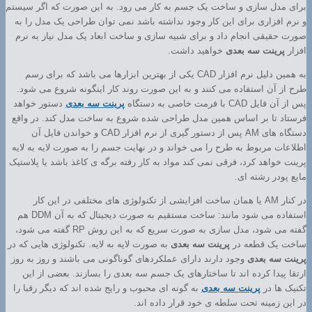
برای مدل سازی و ساخت یک جسم به کار می رود. به این صورت که اگر سیستم
و نرم افزاری برای این کار وجود نداشته باشد نمی توان طراحی یک مدل را به
صورت حقیقی انجام داد و برای شبیه سازی و ساخت ابعاد یک مدل نیاز به نرم
افزار
پرینت سه بعدی
خواهید داشت.
به همین دلیل نرم افزار CAD یکی از بهترین ابزارها می باشد که برای رسم
طرح از آن استفاده می کنند و به این صورت روند کار اینگونه شروع می شود.
پس از آن فایل CAD با فرمت خاصی به دستگاه
پرینت سه بعدی
دستور خواهد
فرستاد تا بر اساس همین مدل طراحی شده شروع به ساخت مدل کند. در واقع
دستگاه های AM پس از دستور گیری از نرم افزار CAD و خواندن فایل آن
اطلاعات مربوط به طرح را می خواند و در نهایت جسم را به صورت لایه به لایه
پرینت خواهد کرد، فرقی نمی کند مواد به کار رفته برگه ی کاغذ باشد یا پلاستیک
مایع پودر رشته ای.
در کنار AM یا همان ساخت افزایشی از تکنولوژی های مختلفی در این کار
استفاده می شود مانند: ساخت مستقیم به صورت دیجیتال که به آن DDM هم
گفته می شود، مدل سازی به صورت سریع که به این روش RP گفته می شود،
ساخت یک قطعه در
پرینت سه بعدی
به صورت لایه به لایه. تکنولوژی هایی که در
پرینت سه بعدی
وجود دارند دارای عملکردهای گوناگونی می باشند و روز به روز
ارتقا پیدا کرده اند تا ساختارهای یک جسم سه بعدی را بسازند. بعضی از این
تکنیک ها در
پرینت سه بعدی
به گونه ای محبوب و رایج شده اند که دیگر رقبا را
در این زمینه تحت سلطه ی خود قرار داده اند.