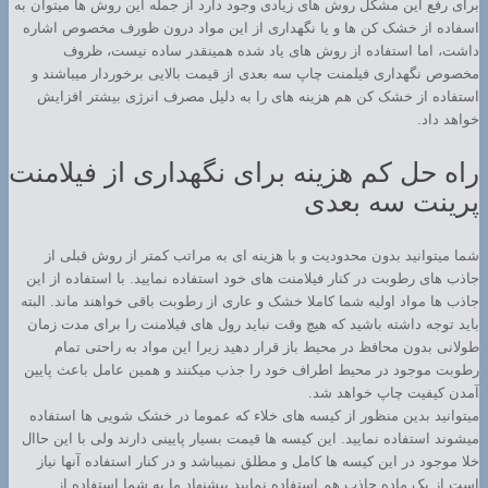
برای رفع این مشکل روش های زیادی وجود دارد از جمله این روش ها میتوان به
اسفاده از خشک کن ها و یا نگهداری از این مواد درون ظورف مخصوص اشاره
داشت، اما استفاده از روش های یاد شده همینقدر ساده نیست، ظروف
مخصوص نگهداری فیلمنت چاپ سه بعدی از قیمت بالایی برخوردار میباشند و
استفاده از خشک کن هم هزینه های را به دلیل مصرف انرژی بیشتر افزایش
خواهد داد.
راه حل کم هزینه برای نگهداری از فیلامنت
پرینت سه بعدی
شما میتوانید بدون محدودیت و با هزینه ای به مراتب کمتر از روش قبلی از
جاذب های رطوبت در کنار فیلامنت های خود استفاده نمایید. با استفاده از این
جاذب ها مواد اولیه شما کاملا خشک و عاری از رطوبت باقی خواهند ماند. البته
باید توجه داشته باشید که هیچ وقت نباید رول های فیلامنت را برای مدت زمان
طولانی بدون محافظ در محیط باز قرار دهید زیرا این مواد به راحتی تمام
رطوبت موجود در محیط اطراف خود را جذب میکنند و همین عامل باعث پایین
آمدن کیفیت چاپ خواهد شد.
میتوانید بدین منظور از کیسه های خلاء که عموما در خشک شویی ها استفاده
میشوند استفاده نمایید. این کیسه ها قیمت بسیار پایینی دارند ولی با این حاال
خلا موجود در این کیسه ها کامل و مطلق نمیباشد و در کنار استفاده آنها نیاز
است از یک ماده جاذب هم استفاده نمایید پیشنهاد ما به شما استفاده از