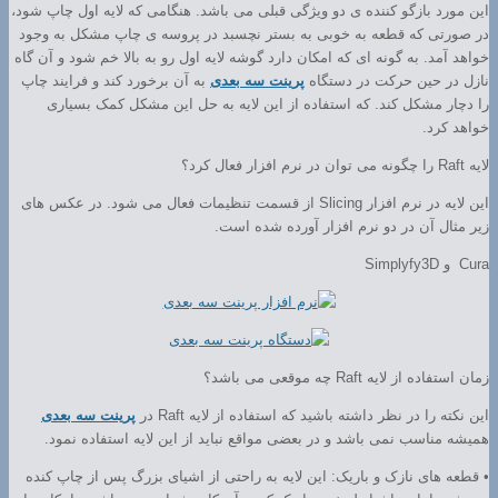
این مورد بازگو کننده ی دو ویژگی قبلی می باشد. هنگامی که لایه اول چاپ شود،
در صورتی که قطعه به خوبی به بستر نچسبد در پروسه ی چاپ مشکل به وجود
خواهد آمد. به گونه ای که امکان دارد گوشه لایه اول رو به بالا خم شود و آن گاه
نازل در حین حرکت در دستگاه
پرینت سه بعدی
به آن برخورد کند و فرایند چاپ
را دچار مشکل کند. که استفاده از این لایه به حل این مشکل کمک بسیاری
خواهد کرد.
لایه Raft را چگونه می توان در نرم افزار فعال کرد؟
این لایه در نرم افزار Slicing از قسمت تنظیمات فعال می شود. در عکس های
زیر مثال آن در دو نرم افزار آورده شده است.
Cura و Simplyfy3D
زمان استفاده از لایه Raft چه موقعی می باشد؟
این نکته را در نظر داشته باشید که استفاده از لایه Raft در
پرینت سه بعدی
همیشه مناسب نمی باشد و در بعضی مواقع نباید از این لایه استفاده نمود.
• قطعه های نازک و باریک: این لایه به راحتی از اشیای بزرگ پس از چاپ کنده