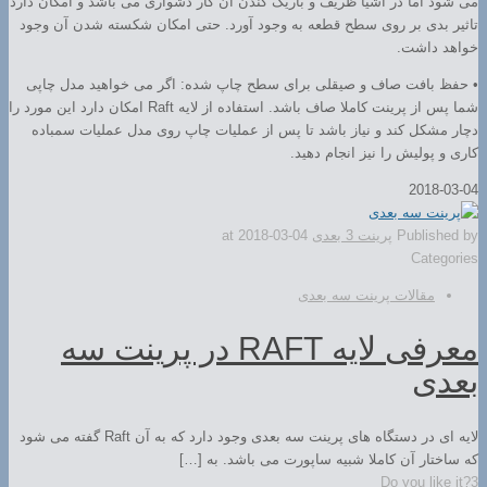
می شود اما در اشیا ظریف و باریک کندن آن کار دشواری می باشد و امکان دارد
تاثیر بدی بر روی سطح قطعه به وجود آورد. حتی امکان شکسته شدن آن وجود
خواهد داشت.
• حفظ بافت صاف و صیقلی برای سطح چاپ شده: اگر می خواهید مدل چاپی
شما پس از پرینت کاملا صاف باشد. استفاده از لایه Raft امکان دارد این مورد را
دچار مشکل کند و نیاز باشد تا پس از عملیات چاپ روی مدل عملیات سمباده
کاری و پولیش را نیز انجام دهید.
2018-03-04
Published by
پرینت 3 بعدی
2018-03-04
at
Categories
مقالات پرینت سه بعدی
معرفی لایه RAFT در پرینت سه
بعدی
لایه ای در دستگاه های پرینت سه بعدی وجود دارد که به آن Raft گفته می شود
که ساختار آن کاملا شبیه ساپورت می باشد. به […]
Do you like it?
3