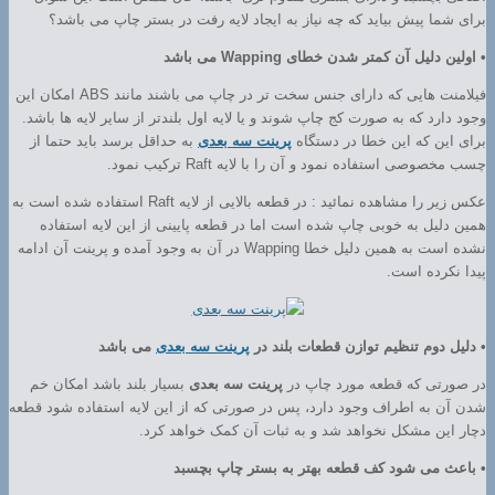
برای شما پیش بیاید که چه نیاز به ایجاد لایه رفت در بستر چاپ می باشد؟
• اولین دلیل آن کمتر شدن خطای Wapping می باشد
فیلامنت هایی که دارای جنس سخت تر در چاپ می باشند مانند ABS امکان این
وجود دارد که به صورت کج چاپ شوند و یا لایه اول بلندتر از سایر لایه ها باشد.
برای این که این خطا در دستگاه
پرینت سه بعدی
به حداقل برسد باید حتما از
چسب مخصوصی استفاده نمود و آن را با لایه Raft ترکیب نمود.
عکس زیر را مشاهده نمائید : در قطعه بالایی از لایه Raft استفاده شده است به
همین دلیل به خوبی چاپ شده است اما در قطعه پایینی از این لایه استفاده
نشده است به همین دلیل خطا Wapping در آن به وجود آمده و پرینت آن ادامه
پیدا نکرده است.
• دلیل دوم تنظیم توازن قطعات بلند در
پرینت سه بعدی
می باشد
در صورتی که قطعه مورد چاپ در
پرینت سه بعدی
بسیار بلند باشد امکان خم
شدن آن به اطراف وجود دارد، پس در صورتی که از این لایه استفاده شود قطعه
دچار این مشکل نخواهد شد و به ثبات آن کمک خواهد کرد.
• باعث می شود کف قطعه بهتر به بستر چاپ بچسبد