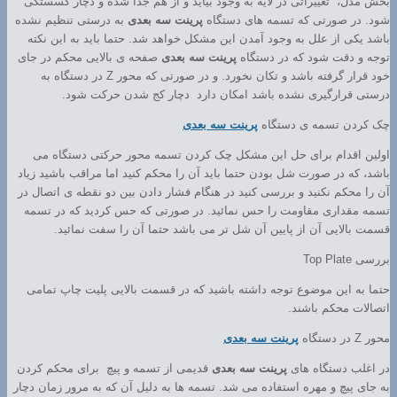
بخش مدل، تغییراتی در لایه به وجود بیاید و از هم جدا شده و دچار گسستگی
شود. در صورتی که تسمه های دستگاه
پرینت سه بعدی
به درستی تنظیم نشده
باشد یکی از علل به وجود آمدن این مشکل خواهد شد. حتما باید به این نکته
توجه و دقت شود که در دستگاه
پرینت سه بعدی
صفحه ی بالایی محکم در جای
خود قرار گرفته باشد و تکان نخورد. و در صورتی که محور Z در دستگاه به
درستی قرارگیری نشده باشد امکان دارد دچار کج شدن حرکت شود.
چک کردن تسمه ی دستگاه
پرینت سه بعدی
اولین اقدام برای حل این مشکل چک کردن تسمه محور حرکتی دستگاه می
باشد، که در صورت شل بودن حتما باید آن را محکم کنید اما مراقب باشید زیاد
آن را محکم نکنید و بررسی کنید در هنگام فشار دادن بین دو نقطه ی اتصال در
تسمه مقداری مقاومت را حس نمائید. در صورتی که حس کردید که در تسمه
قسمت بالایی آن از پایین آن شل تر می باشد حتما آن را سفت نمائید.
بررسی Top Plate
حتما به این موضوع توجه داشته باشید که در قسمت بالایی پلیت چاپ تمامی
اتصالات محکم باشند.
محور Z در دستگاه
پرینت سه بعدی
در اغلب دستگاه های
پرینت سه بعدی
قدیمی از تسمه و پیچ برای محکم کردن
به جای پیچ و مهره استفاده می شد. تسمه ها به دلیل آن که به مرور زمان دچار