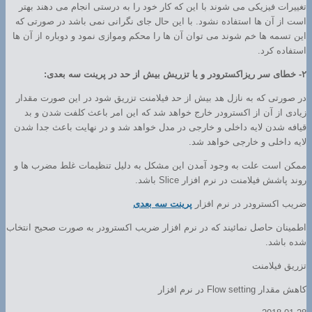
تغییرات فیزیکی می شوند با این که کار خود را به درستی انجام می دهند بهتر
است از آن ها استفاده نشود. با این حال جای نگرانی نمی باشد در صورتی که
این تسمه ها خم شوند می توان آن ها را محکم وموازی نمود و دوباره از آن ها
استفاده کرد.
۲- خطای سر ریزاکسترودر و یا تزریش بیش از حد در پرینت سه بعدی:
در صورتی که به نازل هد بیش از حد فیلامنت تزریق شود در این صورت مقدار
زیادی از آن از اکسترودر خارج خواهد شد که این امر باعث کلفت شدن و بد
قیافه شدن لایه داخلی و خارجی در مدل خواهد شد و در نهایت باعث جدا شدن
لایه داخلی و خارجی خواهد شد.
ممکن است علت به وجود آمدن این مشکل به دلیل تنظیمات غلط مضرب ها و
روند پاشش فیلامنت در نرم افزار Slice باشد.
ضریب اکسترودر در نرم افزار
پرینت سه بعدی
اطمینان حاصل نمائیند که در نرم افزار ضریب اکسترودر به صورت صحیح انتخاب
شده باشد.
تزریق فیلامنت
کاهش مقدار Flow setting در نرم افزار