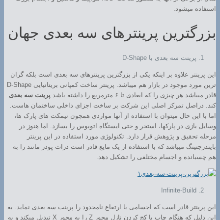
استفاده میشود.
بزرگترین پرینترهای سه بعدی جهان
پرینت سه بعدی با D-Shape
این پرینتر علاوه بر اینکه یکی از بزرگترین پرینترهای سه بعدی است بلکه گران
ترین مورد موجود در بازار هم میباشد. پرینتر ساخت کمپانی بریتانیایی D-Shape
قادر میباشد هر چیزی را که ابعادی تا ۶ مترمربع را داشته باشد
پرینت سه بعدی
کند. دراصل تمرکز اصلی این شرکت بر ساخت اجزای داخلی ساختمان هاست.
اما با این حال میتوان با استفاده از آنها مواردی همچون نیمکت های پارک ها،
وسایل بازی در پارکها، استخر و حتی ایستگاه اتوبوس را بسازد. اما هنوز در
مرحله تحقیق و پژوهش قرار دارد. تکنولوژی مورد استفاده در این پرینتر
بایندرجتینگ میباشد که با استفاده از یک مایع قادر است ذرات پودر مانند را به
هم چسبانده و اجسام مختلفی را تشکیل دهد.
Infinite-Build
این پرینتر قادر است که اجسامی با ارتفاع نامحدود را پرینت سه بعدی نماید. به
این دلیل که هنگام چاپ با کج کردن نازل محور Z را به محور X تبدیل میکند و به