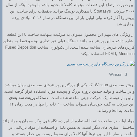
این صورت ارتفاع این قطعات میتواند کاملا نامحدود باشد.با وجود اینکه از سال
۲۰۰۶ شرکت Stratasys با همکاری بویینگ فرایند تحقیقات برای ساخت این
پرینتر را آغاز کردند ولی اولین بار از این دستگاه در سال ۲۰۱۶ میلادی پرده
برداری شد.
از ویژگی های مهم این محصول میتوان به ظرفیت بینهایت ساخت با این قطعه
اشاره داشت، این پرینتر هم مانند دستگاه قبلی غیر تجاری بوده و فقط به منظور
کاربردهای غیرتجاری ساخته شده است. از تکنولوژی ساخت Fused Deposition
Modeling یا FDM استفاده میکند.
Winsun
پرینتر سه بعدی Winsun که یکی از بزرگترین پرینترهای سه بعدی جهان میباشد
و در ساخت و تولید چندین پروژه بزرگ و پیچیده مورد استفاده قرار گرفته است.
اولین بار توسط یک شرکت چینی ساخته شده است. دستگاه
پرینت سه بعدی
این شرکت به گفته خودشان میتواند ساخت ۱۰ خانه را تنها در مدت زمان ۲۴
ساعت به انجام رساند.
مواد اولیه در ساخت خانه با استفاده از این دستگاه غول پیکر سیمان و مواد زائد
ساختمان سازی های دیگر است. به همین دلیل و استفاده از مواد بازیافتی در
ساخت و ساز با این پرینترها آنها کاملا برای محیط زیست بی خطر هستند و