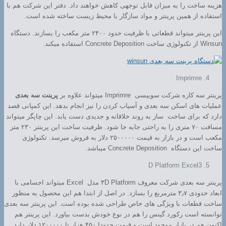
هزینه ساخت را به میزان قابل توجهی کاهش خواهند داد. دفتر این شرکت هم با
استفاده از همین پرینتر و مواد سازگار با محیط زیست ساخته شده است.
این پرینتر میتواند قطعاتی با ظرفیت حدود ۲۴۰۰ متر مکعب را بسازند. دستگاه
Winsun از تکنولوژی ساخت Concrete Deposition استفاده میکند.
Imprimre
پرینتر سه کاره شرکت سوییسی Imprimre میتواند علاوه بر
پرینت سه بعدی
عملیات های اسکن سه بعدی و آسیاب کردن را نیز انجام بدهد. این کمپانی قصد
دارد که برای ساخت ساز به روند خلاقانه و جدیدی دست یابد. این چاپگر میتواند
مسافت ۷۰ متری را به راحتی جابه جا شود. ظرفیت ساخت این پرینتر ۲۳۰ متر
مکعب است و در بازار به قیمت ۲۵۰۰۰۰۰ دلار به فروش میرسد. تکنولوژی
ساخت این دستگاه Concrete Deposition میباشد.
D Platform Excel3
پرینتر سه بعدی شرکت معروف ۳D Platform مدل Excel میتواند اجسامی با
ابعاد حدودی ۳٫۷ مترمربع را بسازد. در اصل از ابتدا هم این محصول به منظور
ساخت قطعات با ویژگی های خاص طراحی شده بوده است. این پرینتر سه بعدی
توانسته است رکورد گینس را هم در نوع خودش بدست بیاورد. این پرینتر هم
اکنون هم در بازار موجود است و قیمت حدودا ۴۵۰ هزار تا ۱۲۰۰۰۰۰ دلار دارد.