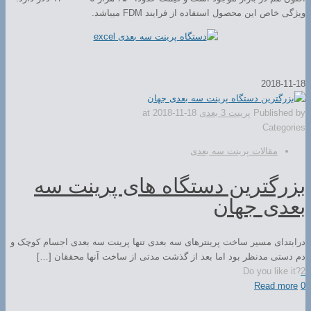
ویژگی خاص این محصول استفاده از فرایند FDM میباشد.
2018-11-18
Published by
پرینت 3 بعدی
2018-11-18
at
Categories
مقالات پرینت سه بعدی
بزرگترین دستگاه های پرینت سه
بعدی جهان
درابتدای مسیر ساخت پرینترهای سه بعدی تنها پرینت سه بعدی اجسام کوچک و
دم دستی مدنظر بود اما بعد از گذشت مدتی از ساخت آنها محققان […]
Do you like it?
2
Read more
0