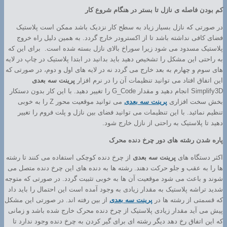
کم بودن فاصله ی نازل تا بستر در هنگام شروع کار
در صورتی که نازل بسیار زیاد به سطح کار نزدیک باشد ممکن است پلاستیک
فضای کافی نداشته باشد تا از اکسترودر خارج گردد. به همین دلیل راه خروج
پلاستیک مسدود می شود زیرا سوراخ بالای نازل بسته شده است. برای این که
به راحتی این مشکل را تشخیص دهید باید بدانید در ابتدا پلاستیک در چاپ در لایه
های سوم و چهارم به بعد خارج می گردد نه در لایه های اول و دوم، در صورتی که
این اتفاق افتاد می توانید تنظیمات آن را در نرم افزار
پرینت سه بعدی
Simplify3D انجام دهید و مقدار G_Code را تغییر دهید. با این کار بدون دستکار
بخش سخت افزاری
پرینت سه بعدی
می توانید موقعیت محور Z را به خوبی
تنظیم نمائید. با این تنظیمات می توانید فضای بین نازل و پلت فروم را تغییر
دهید تا پلاستیک به راحتی از نازل خارج شود.
پاره شدن رشته های دور چرخ دنده محرک
اکثر دستگاه های
پرینت سه بعدی
از چرخ دنده کوچکی استفاده می کنند تا رشته
ها را به عقب و جلو حرکت دهند. رشته ها به دنده های این چرخ دنده متصل می
شوند و باعث می شود موقعیت آن ها به خوبی تثبیت گردد. در صورتی که متوجه
شدید تراشه پلاستیک به مقدار زیادی به وجود آمده است این احتمال را باید داد
که قسمتی از رشته ها در
پرینت سه بعدی
از بین رفته اند. در صورتی این مشکل
پیش می آید مقدار زیادی پلاستیک از چرخ دنده محرک خارج شده باشد و زمانی
که این اتفاق رخ دهد دیگر رشته ای برای گیر کردن به چرخ دنده وجود ندارد تا