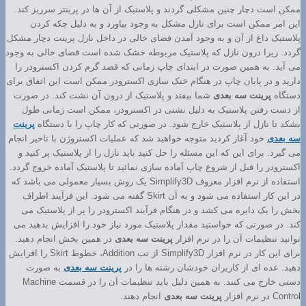
ممکن است دچار چنین مشکلی گردند و پلاستیک از آن ها در پرینتر سرریز کند.
این امر ممکن است برای نازل مشکل به وجود بیاورد و به دلیل چکه کردن
پلاستیک داغ از آن و به وجود آمدن فضای خالی در داخل نازل پرینت دچار مشکل
گردد. زیرا درون نازل که پلاستیک مربوطه خشک شده است فضای خالی به وجود
می آید. به همین صورت در ابتدای چاپ زمانی که قصد گرم کردن اکسترودر را
دارید و در پایان چاپ در هنگام خنک سازی اکسترودر ممکن است این اتفاق برای
دستگاه
پرینت سه بعدی
شما بیفتد و پلاستیک از درون آن نشت کند. در صورت
از دست رفتن پلاستیک به دلیل نشتی در اکسترودر، ممکن است زمانی طول
بشکد تا نازل از پلاستیک خارج شود. در صورتی که کار چاپ را با دستگاه
پرینت
سه بعدی
خود آغاز کردید متوجه خواهید شد که عملیات اکستروژن با تاخیر انجام
می گیرد. برای این که این مسئله را حل کنید باید نازل را از پلاستیک پر کنید و
اکسترودر را قبل از شروع چاپ آماده سازی نمائید تا پلاستیک آماده خروج گردد.
استفاده از نرم افزار معروف Simplify3D یک روش بسیار معمولی می باشد که
در این کار استفاده می شود و به آن Skirt گفته می شود. این فرآیند اطراف
بخش را یک دایره می کشد و در هنگام فرآیند اکسترودر را پر از پلاستیک می
کند. در صورتی که خواستید مقدار پلاستیک مورد نیاز خود را افزایش بدهید می
توانید تنظیمات آن را در نرم افزار
پرینت سه بعدی
در همین بخش انجام دهید.
برای این کار در نرم افزار Simplify3D از تب Addition، خطوط Skirt را افزایش
دهید. عده ای از کاربران خودشان رشته ها را در
پرینت سه بعدی
به صورت
دستی خارج می کنند. به همین دلیل باید تنظیمات آن را در قسمت Machine
Control در نرم افزار
پرینت سه بعدی
انجام دهند.