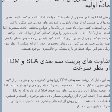
ماده اولیه
روش FDM به طور معمول از ماده PLA و یا ABS استفاده میکنند، البته بعضی
مدلها قادر هستند که از مواد نایلونی و فیلامت های چوبی، سرامیک و یا فیبر
کربن استفاده کنند. مواد یاد شده در رنگ ها و خواص مختلفی یافت میشوند. اما
استفاده از SLA انتخاب های کمتری را برای کسانی که از آنها استفاده میکنند
فراهم میکند. چون از هر پرینتری استفاده کنید باید رزین مخصوص همان را هم
تهیه نمایید یعنی هر شرکتی ززین های مخصوص خود را ارائه میکند. از نظر تنوع
رنگی هم این مواد فقط در بازه مشکی و خاکستری موجود هستند.
تفاوت های پرینت سه بعدی SLA و FDM
از نظر سرعت
به این دلیل که
پرینت سه بعدی
FDM رزولوشن کمتری دارد و هر جسم از لایه
های متری تشکیل شده است معمولا از سرعت بالاتری هم برخوردار میباشد اما
در نقطه مقابل این روش پرینتر های سه بعدی SLA قرار دارند که به دلیل
استفاده از اشعه لیزری از رزولوشن بسیار بالایی هم برخوردار است و همچین
قطعات ساخته شده با این روش از لایه های بیشتری هم تشکیل میشوند و
سرعت پایین تری هم دارد.