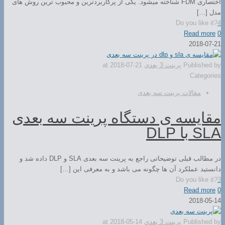
اختصاری FDM شناخته میشود. یکی از پرکاربردترین و محبوب ترین روش های
مدل […]
Do you like it?
4
Read more
0
2018-07-21
Published by
پرینت 3 بعدی
2018-07-21
at
Categories
مقالات پرینت سه بعدی
مقایسه ی دستگاه پرینت سه بعدی
SLA با DLP
در مطالب قبلی توضیحاتی راجع به پرینت سه بعدی SLA و DLP داده شد و
دانستید عملکرد آن ها چگونه می باشد و به معرفی این […]
Do you like it?
3
Read more
0
2018-05-14
Published by
پرینت 3 بعدی
2018-05-14
at