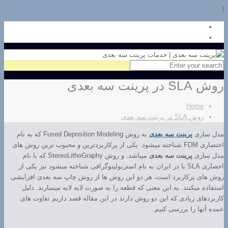
l
روش SLA در پرینت سه بعدی
Home
روش SLA در پرینت سه بعدی
مدل سازی
پرینت سه بعدی
به روش Fused Deposition Modeling که به نام
اختصاری FDM شناخته میشود. یکی از پرکاربردترین و محبوب ترین روش های
مدل سازی
پرینت سه بعدی
میباشد. و روش StereoLithoGraphy که با نام
اخصاری SLA یا در ایران به نام استریولیتوگرافی شناخته میشود نیز یکی از
روش های پرکاربرد است، هر دو این روش ها از روش چاپ سه بعدی افزایشی
استفاده میکنند. به این معنی که قطعه را به صورت لایه لایه میسارند. دلیل
کاربردهای زیادی که این دو روش دارند در این مقاله قصد داریم تفاوت های
عمده آنها را بررسی کنیم.