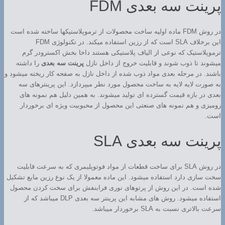
پرینت سه بعدی FDM
در روش FDM ماده اولیه ساخت محصولات از ترموپلاستیکها ساخته شده است
این برخلاف SLA است که از رزین استفاده میکند. در تکنولوژی FDM
ترموپلاستیک که نوعی از الیاف پلاستیکی هستند داخا بخش اکسترودر گرم
میشوند تا ذوب شوند و قابلیت خروج از داخل نازل
پرینت سه بعدی
را داشته
باشند. در مرحله بعدی مواد ذوب شده از داخل نازل به صفحه کار ریخته میشود و
به صورت لایه لایه به ساخت محصول مورد نطر میپردازد. این پرینترهای سه
بعدی در بازه قیمت گسترده ای تولید میشوند. به همین دلیل هم نمونه های
رومیزی و هم نمونه های صنعتی این محصول از محبوبیت ویژه ای برخوردار
است.
پرینت سه بعدی SLA
در روش SLA برای ساخت قطعات از مواد فوتوپلیمری که به سرعت قابلیت
سخت سازی دارد استفاده میشود. این ماده معمولا از یک نوع رزین مایع تشکیل
شده است. در این روش از پرتوهای نوری فرابنفش برای سخت کردن محصول
استفاده میشود. روش های مشابه این پرینتر سه بعدی DLP میباشد که از
سرعت بالاتری نسبت به SLA برخوردار میباشد.