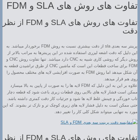
تفاوت های روش های SLA و FDM
تفاوت های روش های SLA و FDM از نظر
دقت
پرینتر سه بعدی sla از دقت بیشتری نسبت به روش FDM برخوردار میباشد. به
این دلیل که دقت اشعه لیزری استفاده شده در این پرینترها به مراتب بالاتر از
روش دیگر که روشی کاری شبیه به CNC دارد میباشد. تنها تفاوت روش CNC و
FDM برای ساخت قطعات این است که ماشین CNC از طرق تراشیدن قطعه به
آن شکل میدهد اما روش FDM به صورت افزایشی لایه های مختلف محصول را
روی هم قرار میدهد.
علاوه بر این به این دلیل که FDM لایه ها را به صورت از پایین به بالا میسازد
ممکن است فشار لایه های بالایی روی قطعات زیری باعث شود که قطعه دچار
تاب خوردگی و چینش غلط لایه ها شود و جزئیات کار دقت کمتری داشته باشد.
حتی ممکن است به دلیل فشار لایه های زیری کوچک تر و نازک تر بشوند. که این
مورد به تنهایی میتواند شکل کلی کار را تغییر دهد.
تفاوت های روش های SLA و FDM از نظر