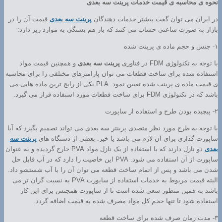
نحوه ی محاسبه ی قیمت خدمات پرینت سه بعدی
در ایران می توان گفت بیشتر خدمات دهندگان
پرینت سه بعدی
قیمت آن را در
بازار به صورت ساعتی حساب می کنند که باز هم بستگی به موارد زیر دارد:
۱- جنس و حجم ماده ی پرینت شده
با توجه به تکنولوژی FDM در فناوری
پرینت سه بعدی
و همچنین قیمت مواد
استفاده شده برای ساخت قطعات می توان پارامترهای مختلفی را برای محاسبه
ی قیمت ماده ی پرینت شده تعیین نمود. PLA یکی از رایج ترین ماده هایی می
باشد که در تکنولوژی FDM برای ساخت قطعات مورد استفاده قرار می گیرد.
۲- پیچیده بودن طرح و استفاده از ساپورت
با توجه به طرح مورد نظر متصدی پرینتر سه بعدی می تواند تصمیم بگیرد که آیا
ساپورت گذاری برای آن لازم می باشد یا خیر. بعضی از دستگاه های
پرینت سه
بعدی
دو نازل دارند که با استفاده از یک نازل مواد PVA خارج گردیده و به عنوان
ساپورت از آن استفاده می شود. PVA این خاصیت را دارد که در آب قابل حل
شدن می باشد و پس از اتمام ساخت قطعه می توان آن را با آب شستشو داد.
البته قیمت مربوط به خدمات استفاده از ساپورت PVA به نسبت گران تر می
باشد به همین منظور سعی شده است تا از ساپورت همجنس برای این کار
استفاده شود تا تنها حجم کل مواد مصرف شده به قیمت اضافه گردد.
۳- مدت زمان صرف شده برای ساخت قطعه