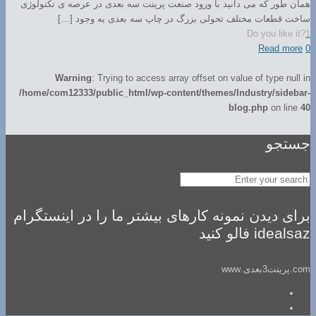
همان طور که می دانید با ورود صنعت پرینت سه بعدی در عرصه ی تکنولوژی
ساخت قطعات مختلف تحولی بزرگ در چاپ سه بعدی به وجود […]
Do you like it?
1
Read more
0
Warning
: Trying to access array offset on value of type null in
/home/com12333/public_html/wp-content/themes/Industry/sidebar-
blog.php
on line
40
جستجو
برای دیدن نمونه کارهای بیشتر ما را در اینستگرام
idealsaz فالو کنید
com.پرینت3بعدی.www