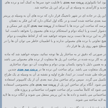
بود اما تکنولوژی
پرینت سه بعدی
با قابلیت خود سریعا به کمک آمد و نرده های
جدید و کارآمدی به وسیله ی آن برای این پل ساخته شد.
این پل در جاده ای در شهر نانجینگ قرار دارد که نرده های آن به وسیله ی پرینتر
سه بعدی ساخته شده است و در نگاه اول امکان دارد که این فکر به ذهنتان
برسد که ساخت این نرده ها با استفاده از
پرینت سه بعدی
کاری غیر ممکن و
دشوار است و یا اینکه دوام و استحکام نرده های معموی را نخواهد داشت، اما
اگر به این نرده ها دست بزنید متوجه خواهید شد که از لحاظ مقاومت و دوام
هیچ تفاوتی با نرده های معمولی ندارند و با اطمینان خاطر می توان آن ها را در
سطح شهر روی پل ها قرار داد.
در صورتی که دقیق تر به ساختار پل ها توجه نمائید، متوجه خواهید شد که ماده
ی به کار برده شده در ساخت این پل ها متفاوت از نرده های معمولی می باشد
و به همین دلیل با وجود یکسان بودن دوام و مقاومت آن دو، مواد ساختاری
هریک متفاوت می باشد. برای ساخت این نرده ها در
پرینت سه بعدی
چندین
مرحله طی شده است; در ابتدا، طرح اولیه و نقشه ی آن به وسیله ی یک طراح
تکمیل می گردد. سپس برای ساختن مدل سه بعدی آن از یک کامپیوتر استفاده
می شود. آنگاه برای ساختن این پل از
پرینت سه بعدی
های مخصوصی استفاده
می شود که کاملاً مناسب برای ساخت تجهیزات ساختمانی و پروژه های
ساختمانی می باشند و داده ها به این پرینتر منتقل می شوند و آنگاه نرده ها لایه
به لایه ساخته می شوند.
طبق احضارات سازندگان تجهیزات ساختمانی، برای ساختن این گونه ها به روش