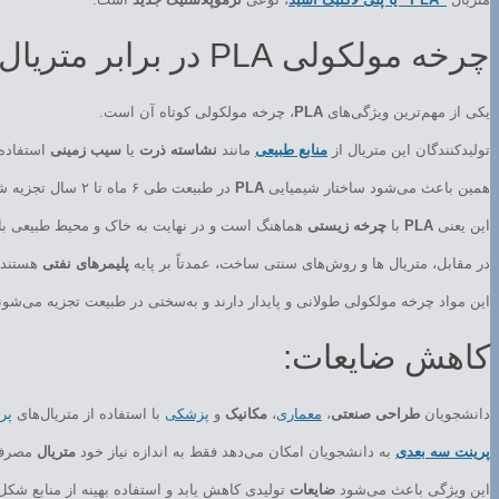
چرخه مولکولی PLA در برابر متریال های سنتی:
یکی از مهم‌ترین ویژگی‌های
PLA
، چرخه مولکولی کوتاه آن است.
تولیدکنندگان این متریال از
منابع طبیعی
مانند
نشاسته ذرت
یا
سیب زمینی
استفاده 
همین باعث می‌شود ساختار شیمیایی
PLA
در طبیعت طی ۶ ماه تا ۲ سال تجزیه شود و دوباره به مواد اولیه طبیعی برگردد.
این یعنی
PLA
با
چرخه زیستی
هماهنگ است و در نهایت به خاک و محیط طبیعی بازمی
در مقابل، متریال ها و روش‌های سنتی ساخت، عمدتاً بر پایه
پلیمرهای نفتی
هستند.
این مواد چرخه مولکولی طولانی و پایدار دارند و به‌سختی در طبیعت تجزیه می‌ش
کاهش ضایعات:
دانشجویان
طراحی صنعتی
،
معماری
،
مکانیک
و
پزشکی
با استفاده از متریال‌های
پر
پرینت سه بعدی
به دانشجویان امکان می‌دهد فقط به اندازه نیاز خود
متریال
مصرف 
این ویژگی باعث می‌شود
ضایعات
تولیدی کاهش یابد و استفاده بهینه از منابع شکل 