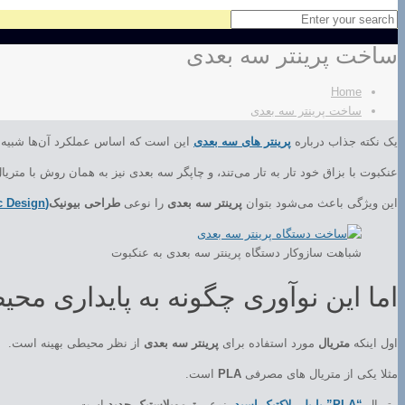
ساخت پرینتر سه بعدی
Home
ساخت پرینتر سه بعدی
یک نکته جذاب درباره
پرینتر های سه بعدی
این است که اساس عملکرد آن‌ها شبیه ب
عنکبوت با بزاق خود تار به تار می‌تند، و چاپگر سه بعدی نیز به همان روش با متریال،
این ویژگی باعث می‌شود بتوان
پرینتر سه بعدی
را نوعی
طراحی بیونیک
(Bionic Design)
شباهت سازوکار دستگاه پرینتر سه بعدی به عنکبوت
اما این نوآوری چگونه به پایداری م
اول اینکه
متریال
مورد استفاده برای
پرینتر سه بعدی
از نظر محیطی بهینه است.
مثلا یکی از متریال های مصرفی
PLA
است.
متریال
“PLA” یا پلی لاکتیک اسید
، نوعی
ترموپلاستیک جدید
است.