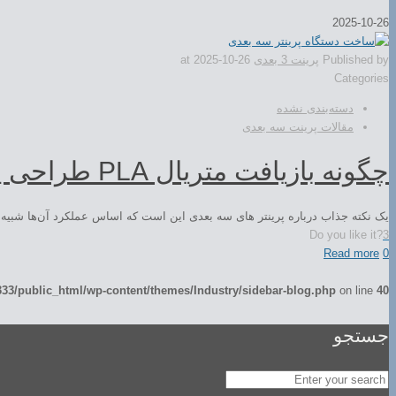
2025-10-26
Published by
پرینت 3 بعدی
2025-10-26
at
Categories
دسته‌بندی نشده
مقالات پرینت سه بعدی
چگونه بازیافت متریال PLA طراحی پایدار را ممکن می‌کند؟
یک نکته جذاب درباره پرینتر های سه بعدی این است که اساس عملکرد آن‌ها شبیه به
Do you like it?
3
Read more
0
3/public_html/wp-content/themes/Industry/sidebar-blog.php
on line
40
جستجو