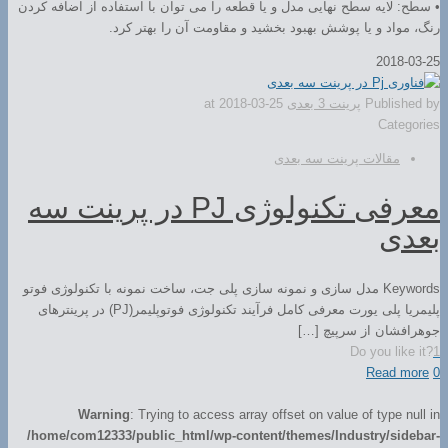
• سطح: لایه سطح نهایی مدل و یا قطعه را می توان با استفاده از اضافه کردن
رنگ، مواد و یا پوشش بهبود بخشید و مقاومت آن را بهتر کرد.
2018-03-25
Published by
پرینت 3 بعدی
2018-03-25
at
Categories
مقالات پرینت سه بعدی
معرفی تکنولوژی PJ در پرینت سه
بعدی
Keywords مدل سازی و نمونه سازی پلی جت، ساخت نمونه با تکنولوژی فوتو
پلیمریا پلی یورت معرفی کامل فرآیند تکنولوژی فوتوپلیمر(PJ) در پرینترهای
جوهرافشان از سرپیچ […]
Do you like it?
1
Read more
0
Warning
: Trying to access array offset on value of type null in
/home/com12333/public_html/wp-content/themes/Industry/sidebar-