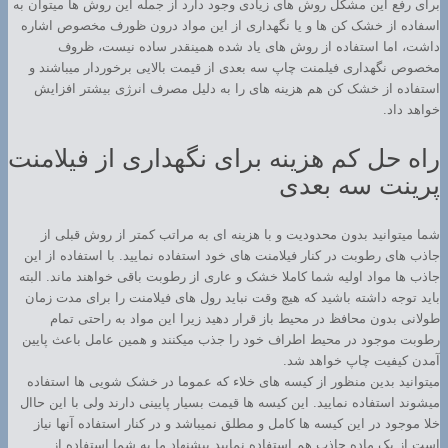
برای رفع این مشکل روش های زیادی وجود دارد از جمله این روش ها میتوان به
اسفاده از خشک کن ها و یا نگهداری از این مواد درون ظورف مخصوص اشاره
داشت، اما استفاده از روش های یاد شده همینقدر ساده نیست، ظروف
مخصوص نگهداری فیلمنت چاپ سه بعدی از قیمت بالایی برخوردار میباشند و
استفاده از خشک کن هم هزینه های را به دلیل مصرف انرژی بیشتر افزایش
خواهد داد.
راه حل کم هزینه برای نگهداری از فیلامنت
پرینت سه بعدی
شما میتوانید بدون محدودیت و با هزینه ای به مراتب کمتر از روش قبلی از
جاذب های رطوبت در کنار فیلامنت های خود استفاده نمایید. با استفاده از این
جاذب ها مواد اولیه شما کاملا خشک و عاری از رطوبت باقی خواهند ماند. البته
باید توجه داشته باشید که هیچ وقت نباید رول های فیلامنت را برای مدت زمان
طولانی بدون محافظ در محیط باز قرار دهید زیرا این مواد به راحتی تمام
رطوبت موجود در محیط اطراف خود را جذب میکنند و همین عامل باعث پایین
آمدن کیفیت چاپ خواهد شد.
میتوانید بدین منظور از کیسه های خلاء که عموما در خشک شویی ها استفاده
میشوند استفاده نمایید. این کیسه ها قیمت بسیار پایینی دارند ولی با این حاال
خلا موجود در این کیسه ها کامل و مطلق نمیباشد و در کنار استفاده آنها نیاز
است از یک ماده جاذب هم استفاده نمایید پیشنهاد ما به شما استفاده از