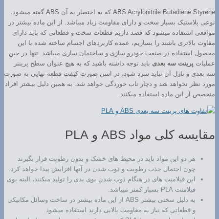
ABS Acrylonitrile Butadiene Styrene که به اختصار به آن ABS گفته میشود،
نوعی پلاستیک بسیار سخت و دارای مقاومت زیاد میباشد. از این ماده بیشتر در
مواقعی استفاده میشود که قصد داریم قطعات سخت و قطعاتی که باید دارای
مقاوت بالاتری باشند را بسازیم، عمده کاربردهای اجسام ساخته شده با این
محصول استفاده در صنعت خودرو سازی و ساختمان سازی میباشد. تنها در حین
عملیات
پرینت سه بعدی
باید توجه داشته باشید که به هیچ عنوان سطح پرینتر
سه بعدی و نازل آن نباید سرد شود، در اسن صورت کیفت قطعه نهایی به صورت
مورد نظر نخواهد شد و دچار تاب خوردگی خواهد شد. به همین دلیل بیشتر افراد
متخصص از این ماده استفاده میکنند.
مقایسه کلی مواد ABS و PLA
هر دو این مواد باید در محیط های خشک و بدون رطوبت قرار بگیرند
چون احتمال جذب رطوبت و ذوب شدن در آنها افزایش پیدا خواهد کرد.
این فیلامنت های در هنگام ذوب شدن بوی بدی را تولید میکنند، البته بوی
فیلامنت PLA بسیار کمتر میباشد.
به دلیل سختی بیشتر ABS از این ماده بیشتر در ساخت وسائل مکانیکی
و قطعاتی که نیاز به مقاومت بالایی دارند استفاده میشود.