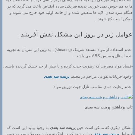
ها به هم جوش نمی خورند. پدیده فیزیکی ساده انقباض باعث می گردد که در
هنگام سرد شدن لایه ها منقبض شده و از حالت اولیه خود خارج می شوند و
ممکن است کج شوند .
عوامل زیر در بروز این مشکل نقش آفرینند .
-عدم استفاده از مواد مستعد شرینک (shearing) . بدترین این متریال به تجربه
بنده استال و سپس ABS می باشد .
-فساد مواد مصرفی که رطوبت جذب کرده و یا بیش از حد خشک گردیده باشند .
-وجود جریانات هوائی مزاحم در محیط
پرینت سه بعدی
-عدم رعایت دمای مناسب نازل جهت تزریق مواد .
تاب برداشتن پرینت سه بعدی
مشکل دیگری که ممکن است حین
پرینت سه بعدی
به وجود بیاید این است که
لایه اول
پرینت سه بعدی
خراب شود که در اینگونه موارد معمولا جسم به خوبی