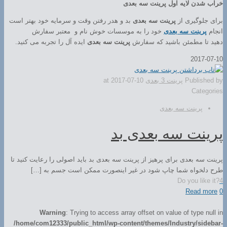
خراب شدن لایه اول پرینت سه بعدی
برای جلوگیری از
پرینت سه بعدی
بد و هدر رفتن وقت و سرمایه خود بهتر است
انجام
پرینت سه بعدی
خود را به موسسات خوش نام و معتبر سفارش
دهید تا مطمئن باشید که سفارش
پرینت سه بعدی
ایده آل را تجربه می کنید.
2017-07-10
Published by
پرینت 3 بعدی
2017-07-10
at
Categories
پرینت سه بعدی
پرینت سه بعدی بد
پرینت سه بعدی برای پرهیز از پرینت سه بعدی بد باید اصولی را رعایت کنید تا
طرح دلخواه شما چاپ شود در غیر اینصورت ممکن است جسم به […]
Do you like it?
4
Read more
0
Warning
: Trying to access array offset on value of type null in
/home/com12333/public_html/wp-content/themes/Industry/sidebar-