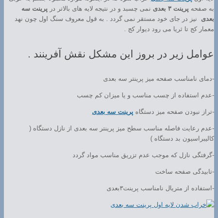
به صفحه
پرینت ۳ بعدی
نمی چسبد و در نتیجه لایه های بالاتر در
پرینت سه
بعدی
نیز در جای خود مستقر نمی گردد . به قول معروف سنگ اول چون نهد
معمار کج تا ثریا می رود دیوار کج .
عوامل زیر در بروز این مشکل نقش آفرینند .
-دمای نامناسب صفحه میز پرینتر سه بعدی
-عدم استفاده از چسب مناسب و یا میزان کم چسب
-تراز نبودن صفحه میز دستگاه
پرینت سه بعدی
-عدم رعایت فاصله مناسب سطح میز پرینتر سه بعدی از نازل دستگاه (
کالیبراسیون بد دستگاه )
-گرفتگی نازل که موجب عدم تزریق مناسب مواد گردد
-تابیدگی صفحه ساخت
-استفاده از متریال نامناسب پرینت۳بعدی