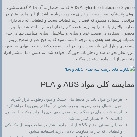
ABS Acrylonitrile Butadiene Styrene که به اختصار به آن ABS گفته میشود،
نوعی پلاستیک بسیار سخت و دارای مقاومت زیاد میباشد. از این ماده بیشتر در
مواقعی استفاده میشود که قصد داریم قطعات سخت و قطعاتی که باید دارای
مقاوت بالاتری باشند را بسازیم، عمده کاربردهای اجسام ساخته شده با این
محصول استفاده در صنعت خودرو سازی و ساختمان سازی میباشد. تنها در حین
عملیات
پرینت سه بعدی
باید توجه داشته باشید که به هیچ عنوان سطح پرینتر
سه بعدی و نازل آن نباید سرد شود، در اسن صورت کیفت قطعه نهایی به صورت
مورد نظر نخواهد شد و دچار تاب خوردگی خواهد شد. به همین دلیل بیشتر افراد
متخصص از این ماده استفاده میکنند.
مقایسه کلی مواد ABS و PLA
هر دو این مواد باید در محیط های خشک و بدون رطوبت قرار بگیرند
چون احتمال جذب رطوبت و ذوب شدن در آنها افزایش پیدا خواهد کرد.
این فیلامنت های در هنگام ذوب شدن بوی بدی را تولید میکنند، البته بوی
فیلامنت PLA بسیار کمتر میباشد.
به دلیل سختی بیشتر ABS از این ماده بیشتر در ساخت وسائل مکانیکی
و قطعاتی که نیاز به مقاومت بالایی دارند استفاده میشود.