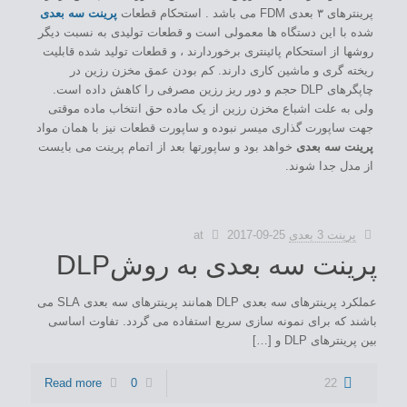
پرینترهای ۳ بعدی FDM می باشد . استحکام قطعات
پرینت سه بعدی
شده با این دستگاه ها معمولی است و قطعات تولیدی به نسبت دیگر
روشها از استحکام پائینتری برخوردارند ، و قطعات تولید شده قابلیت
ریخته گری و ماشین کاری دارند. کم بودن عمق مخزن رزین در
چاپگرهای DLP حجم و دور ریز رزین مصرفی را کاهش داده است.
ولی به علت اشباع مخزن رزین از یک ماده حق انتخاب ماده موقتی
جهت ساپورت گذاری میسر نبوده و ساپورت قطعات نیز با همان مواد
پرینت سه بعدی
خواهد بود و ساپورتها بعد از اتمام پرینت می بایست
از مدل جدا شوند.
پرینت 3 بعدی
2017-09-25
at
پرینت سه بعدی به روشDLP
عملکرد پرینترهای سه بعدی DLP همانند پرینترهای سه بعدی SLA می
باشند که برای نمونه سازی سریع استفاده می گردد. تفاوت اساسی
بین پرینترهای DLP و […]
Read more
0
22