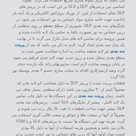
می باشند که برای نمونه سازی سریع استفاده می گردد. تفاوت
اساسی بین پرینترهای DLP و SLA در این است که در پرینتر های
DLP بجای استفاده از لیزر، از نوریک پروژکتور الکتریکی و یک آینه باز
تاباننده جهت جامد سازی مواد حساس به نور استفاده می شود. در
چاپگرهای سه بعدی DLP، تصویری از سطح مقطع بر روی سطحی از
رزین حساس به نور بصورت یکجا به تمامی یک لایه تابانده شده و
همین پروسه برای تمامی لایه های مدل تکرار می گردد تا در نهایت
یک مدل سه بعدی ایجاد گردد. لازم به ذکر می باشد که بعد از
پرینت
سه بعدی
هر لایه صفحه ساخت به اندازه ضخامت تعیین شده به
سطح بعدی منتقل شده و رزین جدید جهت لایه بعدی فراهم می شود.
در پایان پروسه ساخت لازم است ساپورتهای زائد نگه دارنده حذف
گردد وبعد ازتمیزکاری اقدام به سخت سازی جسم ۳ بعدی بوسیله نور
UV گردد .
قطعات پرینت شده با پرینتر DLP به دلیل ضخامت کم لایه چاپ که
معمولاً کمتر از ۳۰ میکرون می باشد دارای سطحی بسیار صاف می
باشند. زمان
پرینت سه بعدی
در این دستگاه ها به دلیل چاپ تمامی
یک لایه کامل ، بیشتر از چاپگرهای SLA است . پرینترهای سه بعدی
DLP بیشتر جهت ساخت قطعات با دقت بالا بکار برده می شوند و
معمولاً از آنها در صنعت طلا و جواهر و صنعت قالب گیری استفاده می
گردد. هزینه تهیه این دستگاه ها نسبت به پرینترهای SLA و یا FDM
بالاتر می باشد و همچنین هزینه استفاده از آنها به دلیل بالا بودن
قیمت مواد اولیه آنها که رزین های حساس به نور است چندین برابر