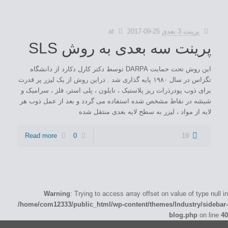
پرینت 3 بعدی
2017-09-25
at
پرینت سه بعدی به روش SLS
این روش تحت حمایت DARPA توسط دکتر کارل دکارد از دانشگاه
تگزاس در سال ۱۹۸۰ پایه گذاری شد . دراین روش از یک لیزر پر قدرت
برای ذوب پودرذرات ریز پلاستیک ، نایلون ، پلی استر، فلز ، سرامیک و
شیشه در نقاط مشخص شده استفاده می گردد و بعد از عمل ذوب هر
لایه از مواد ، لیزر به سطح لایه بعدی منتقل شده
Read more
0
19
Warning
: Trying to access array offset on value of type null in
/home/com12333/public_html/wp-content/themes/Industry/sidebar-
blog.php
on line
40