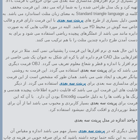
از بسیاری از نرم افزارهای مدلسازی سه بعدی می توان خروجی با فرمت STL
تهیه کرد و یک مدل طراحی شده را به شما ارائه می دهد. این فرمت مخفف
کلمه ی Standard triangle language به معنای زبان مثلث استاندارد می باشد. به
همین دلیل بسیاری از طرح های
پرینت سه بعدی
با این فرمت دارای فرم و قالب
خاص سه گوش در محیط ۳D می باشد. البته در مورد قالب هایی که به صورت
دایره مانند می باشد از عملگرهای پیچیده ریاضی استفاده می شود و برای به
دست آمدن طرح دایره چندین مثلث را با هم ترکیب می کنند.
با این حال همه ی نرم افزارها این فرمت را پشتیبانی نمی کنند. مثلا در نرم
افزارهایی مثل CAD فرم دایره ای یا کره ای شکل به عنوان یک شی خاصی در
نرم افزار با اندازه و قطر و شعاع معلوم تعریف می گردد. OBJ فرمت دیگری
می باشد که برای
پرینت سه بعدی
استفاده می گردد. این فرمت به روشنی
بیانگر تعریف و ایجاد شی می باشد. همان طور که مشخص است از این فرمت
برای مدلسازی سه بعدی برای
پرینت سه بعدی
استفاده می گردد. از دیگر
قابلیت های این فرمت این می باشد که قابلیت ذخیره اطلاعات پیچیده هندسی و
رنگ ها و بافت ها را به دلیل خاصیت Encodig بودن آن دارد. با آن که این
فرمت برای
پرینت سه بعدی
بسیار کاربردی و محبوب می باشد اما از آن برای
حفظ نورپردازی و افکت گذاری نمیشود استفاده کرد.
• واحد اندازه در مدل پرینت سه بعدی
عامل دیگری که در
پرینت سه بعدی
بسیار مهم می باشد اندازه و مقیاس آن
است. به این نکته حتما توجه داشته باشید که برای صرفه جویی در هزینه ی چاپ