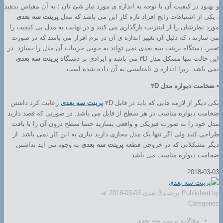
و بهبود در کیفیت آن با توجه به اندازه ی مورد نیاز شئ تان ؛ به آن مقیاس بدهید
. یکی از اشتباهات رایج افراد تازه کار این می باشد که مدل
پرینت سه بعدی
مورد نظرشان را از اینترنت بارگذاری می کنند و در نهایت یه مدل بی کیفیت را
می سازند ، که دلیل آن تغییر اندازه ی آن در نرم افزار می باشد که در صورت
تغییر، دستگاه پرینت سه بعدی نمی تواند به خوبی جزییات آن مدل را بسازد. در
این حالت تنها مشکل مدل ۳D می باشد و ایرادی بر دستگاه
پرینت سه بعدی
نمی باشد. زیرا اندازه ی نامناسبی به آن داده شده است.
• ضخامت دیواره مدل ۳D
یکی دیگر از لازمه هایی که باید در فایل ۳D
پرینت سه بعدی
رعایت کرد داشتن
ضخامت دیواره مناسب در هر سطح از فایل می باشد. در صورتی که قصد دارید
مدل خود را به صورت فیزیکی و واقعی بسازید حتما سطح درون آن را با بافت
طراحی کنید ولی اگر تنها یک مدل مجازی دارید نیازی به این کار نمی باشد. از
دیگر مشکلاتی که در خروجی قطعه
پرینت سه بعدی
به وجود می آید نداشتن
ضخامت دیواره مناسب می باشد.
2018-03-03
Published by
پرینت 3 بعدی
2018-03-03
at
Categories
مقالات پرینت سه بعدی