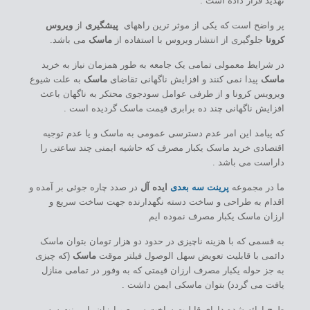
تهدید قرار داده است .
پر واضح است که یکی از موثر ترین راههای
پیشگیری
از
ویروس
کرونا
جلوگیری از انتشار ویروس با استفاده از
ماسک
می باشد.
در شرایط معمولی تمامی یک جامعه به طور همزمان نیاز به خرید
ماسک
پیدا نمی کنند و افزایش ناگهانی تقاضای
ماسک
به علت شیوع
ویرویس کرونا و از طرفی عوامل سودجوی محتکر به ناگهان باعث
افزایش ناگهانی چند ده برابری قیمت ماسک گردیده است .
که پیامد این امر عدم دسترسی عمومی به ماسک و یا عدم توجیه
اقتصادی خرید ماسک یکبار مصرف که حاشیه ایمنی چند ساعتی را
داراست می باشد .
ما در مجموعه
پرینت سه بعدی
ایده آل
در صدد چاره جوئی بر آمده و
اقدام به طراحی و ساخت دسته نگهدارنده جهت ساخت سریع و
ارزان ماسک یکبار مصرف نموده ایم
به قسمی که با هزینه ناچیزی در حدود دو هزار تومان بتوان ماسک
دائمی با قابلیت تعویض سهل الوصول فیلتر موقت
ماسک
(که چیزی
به جز حوله یکبار مصرف ارزان قیمتی که به وفور در تمامی منازل
یافت می گردد) بتوان ماسکی ایمن داشت .
طرح ارائه شده دارای قابلیت ساخت سریع و ارزان با پرینت سه