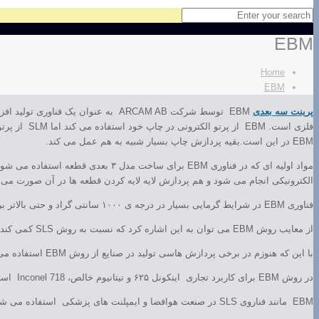
EBM
Home
EBM
پرینت سه بعدی
EBM در این است.بقیه پردازش چاپ بسیار شبیه به هم عمل می کند.
مواد اولیه ای که در فناوری EBM برا
الکترونیکی انجام می شود و هم پردازش لایه لایه کردن قطعه ها در آن صورت می گ
فناوری EBM در شرایط گرمایی بسیار در درجه ی ۱۰۰۰ سانتی گراد و حتی بالاتر بر خلاف SLS پودرهای فلزی را کاملا ذوب می کند.
از معایب روش EBM می توان به این اشاره کرد که نسبت به روش SLS کمی کند و حدودا گران است و همچنین در دسترس بودن مواد اولیه آن نسبت به SLS کمتر است.
با این که هنوزم در برخی پردازش هاسی تولید در صنایع از روش EBM استفاده می شود اما انسبت به پرینترهای دیگر از آن استقبال کمتری شده است.
در روش EBM برای کاربرد تجاری اینکونل ۶۲۵ و تیتانیوم خالص، Inconel 718 استفاده می شود مواد مرسومی هستند که از آن استفاده می شود.
EBM مانند فناروی SLS در صنعت هوافضا و ایمپلنت های پزشکی استفاده می شود.