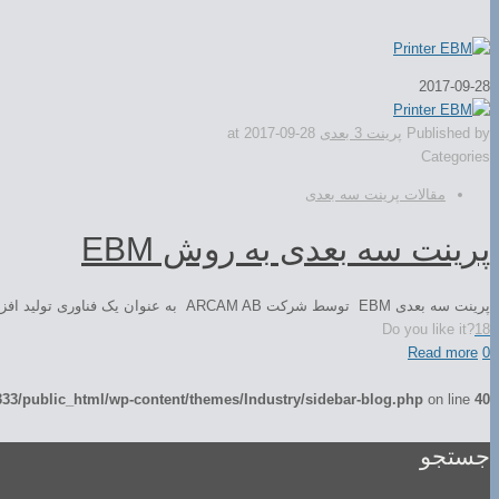
2017-09-28
Published by
پرینت 3 بعدی
2017-09-28
at
Categories
مقالات پرینت سه بعدی
پرینت سه بعدی به روش EBM
پرینت سه بعدی EBM توسط شرکت ARCAM AB به عنوان یک فناوری تولید افزودنی در اوایل قرن ۲۱ اختراع شد. EBM مانند روش SLM که قبلا […]
Do you like it?
18
Read more
0
3/public_html/wp-content/themes/Industry/sidebar-blog.php
on line
40
جستجو