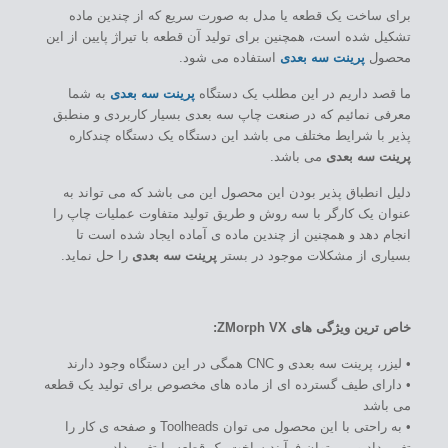
برای ساخت یک قطعه یا مدل به صورت سریع که از چندین ماده
تشکیل شده است، همچنین برای تولید آن قطعه با تیراژ پایین از این
محصول
پرینت سه بعدی
استفاده می شود.
ما قصد داریم در این مطلب یک دستگاه
پرینت سه بعدی
به شما
معرفی نمائیم که در صنعت چاپ سه بعدی بسیار کاربردی و منطبق
پذیر با شرایط مختلف می باشد این دستگاه یک دستگاه چندکاره
پرینت سه بعدی
می باشد.
دلیل انطباق پذیر بودن این محصول این می باشد که می تواند به
عنوان یک کارگر با سه روش و طریق تولید متفاوت عملیات چاپ را
انجام دهد و همچنین از چندین ماده ی آماده ایجاد شده است تا
بسیاری از مشکلات موجود در بستر
پرینت سه بعدی
را حل نماید.
خاص ترین ویژگی های ZMorph VX:
• لیزر، پرینت سه بعدی و CNC همگی در این دستگاه وجود دارند
• دارای طیف گسترده ای از ماده های مخصوص برای تولید یک قطعه
می باشد
• به راحتی با این محصول می توان Toolheads و صفحه ی کار را
تغییر داد و می توان فرآیند ساخت یک قطعه را تغییر داد