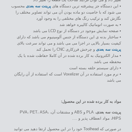
• این دستگاه جز پیشرفته ترین دستگاه های
پرینت سه بعدی
محسوب
می شود که با خاصیت دو ماده بودن آن می تواند تصاویر مختلف را
نگارش کند و ترکیب رنگ های مختلفی را به وجود آورد
• به صورت اتوماتیک کالیبره خواهد شد
• صفحه نمایش موجود در دستگاه از نوع LCD می باشد
• ساختار بدنه ی این دستگاه از جنس آلومینیوم می باشد که دارای
کیفیت بسیار بالایی در اجزا می می باشد و می تواند سرعت بالای
پرینت سه بعدی
و چرخش فرزکاری CNC را تحمل کند
• مدار الکترونیک به کار برده شده در آن کاملا حفاظت شده با یک
محفظه می باشد
• دارای سیستم حلقه بسته است
• نرم مورد استفاده در آن Voxelizer است که استفاده از آن رایگان
می باشد
مواد به کار برده شده در این محصول:
پرینت سه بعدی
، PLA و ABS و مشتقات آن، PVA، PET، ASA،
HIPS، مواد انعطاف پذیر و ….
در صورتی که Toolhead خود را در این محصول ارتقا دهید می توانید