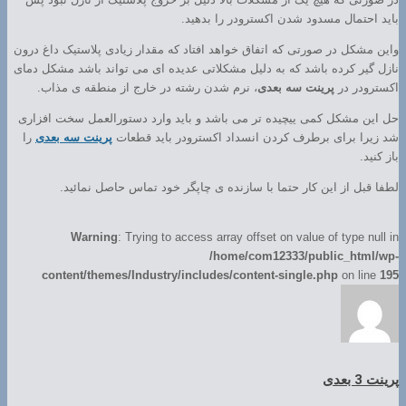
باید احتمال مسدود شدن اکسترودر را بدهید.
واین مشکل در صورتی که اتفاق خواهد افتاد که مقدار زیادی پلاستیک داغ درون
نازل گیر کرده باشد که به دلیل مشکلاتی عدیده ای می تواند باشد مشکل دمای
اکسترودر در
پرینت سه بعدی
، نرم شدن رشته در خارج از منطقه ی مذاب.
حل این مشکل کمی ییچیده تر می باشد و باید وارد دستورالعمل سخت افزاری
شد زیرا برای برطرف کردن انسداد اکسترودر باید قطعات
پرینت سه بعدی
را
باز کنید.
لطفا قبل از این کار حتما با سازنده ی چاپگر خود تماس حاصل نمائید.
Warning
: Trying to access array offset on value of type null in
/home/com12333/public_html/wp-
content/themes/Industry/includes/content-single.php
on line
195
پرینت 3 بعدی