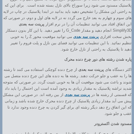
پلاستیک مسدود می شود زیرا سوراخ بالای نازل بسته شده است. برای این که
به راحتی این مشکل را تشخیص دهید باید بدانید در ابتدا پلاستیک در چاپ در لایه
های سوم و چهارم به بعد خارج می گردد نه در لایه های اول و دوم، در صورتی که
این اتفاق افتاد می توانید تنظیمات آن را در نرم افزار
پرینت سه بعدی
Simplify3D انجام دهید و مقدار G_Code را تغییر دهید. با این کار بدون دستکار
بخش سخت افزاری
پرینت سه بعدی
می توانید موقعیت محور Z را به خوبی
تنظیم نمائید. با این تنظیمات می توانید فضای بین نازل و پلت فروم را تغییر
دهید تا پلاستیک به راحتی از نازل خارج شود.
پاره شدن رشته های دور چرخ دنده محرک
اکثر دستگاه های
پرینت سه بعدی
از چرخ دنده کوچکی استفاده می کنند تا رشته
ها را به عقب و جلو حرکت دهند. رشته ها به دنده های این چرخ دنده متصل می
شوند و باعث می شود موقعیت آن ها به خوبی تثبیت گردد. در صورتی که متوجه
شدید تراشه پلاستیک به مقدار زیادی به وجود آمده است این احتمال را باید داد
که قسمتی از رشته ها در
پرینت سه بعدی
از بین رفته اند. در صورتی این مشکل
پیش می آید مقدار زیادی پلاستیک از چرخ دنده محرک خارج شده باشد و زمانی
که این اتفاق رخ دهد دیگر رشته ای برای گیر کردن به چرخ دنده وجود ندارد تا
عقب و جلو شود.
مسدود شدن اکسترودر
در صورتی که هیچ یک از مشکلات بالا دلیل بر خروج پلاستیک از نازل نبود پس