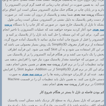
می آید. به همین صورت در ابتدای چاپ زمانی که قصد گرم کردن اکسترودر را
دارید و در پایان چاپ در هنگام خنک سازی اکسترودر ممکن است این اتفاق برای
دستگاه
پرینت سه بعدی
شما بیفتد و پلاستیک از درون آن نشت کند. در صورت
از دست رفتن پلاستیک به دلیل نشتی در اکسترودر، ممکن است زمانی طول
بشکد تا نازل از پلاستیک خارج شود. در صورتی که کار چاپ را با دستگاه
پرینت
سه بعدی
خود آغاز کردید متوجه خواهید شد که عملیات اکستروژن با تاخیر انجام
می گیرد. برای این که این مسئله را حل کنید باید نازل را از پلاستیک پر کنید و
اکسترودر را قبل از شروع چاپ آماده سازی نمائید تا پلاستیک آماده خروج گردد.
استفاده از نرم افزار معروف Simplify3D یک روش بسیار معمولی می باشد که
در این کار استفاده می شود و به آن Skirt گفته می شود. این فرآیند اطراف
بخش را یک دایره می کشد و در هنگام فرآیند اکسترودر را پر از پلاستیک می
کند. در صورتی که خواستید مقدار پلاستیک مورد نیاز خود را افزایش بدهید می
توانید تنظیمات آن را در نرم افزار
پرینت سه بعدی
در همین بخش انجام دهید.
برای این کار در نرم افزار Simplify3D از تب Addition، خطوط Skirt را افزایش
دهید. عده ای از کاربران خودشان رشته ها را در
پرینت سه بعدی
به صورت
دستی خارج می کنند. به همین دلیل باید تنظیمات آن را در قسمت Machine
Control در نرم افزار
پرینت سه بعدی
انجام دهند.
کم بودن فاصله ی نازل تا بستر در هنگام شروع کار
در صورتی که نازل بسیار زیاد به سطح کار نزدیک باشد ممکن است پلاستیک
فضای کافی نداشته باشد تا از اکسترودر خارج گردد. به همین دلیل راه خروج