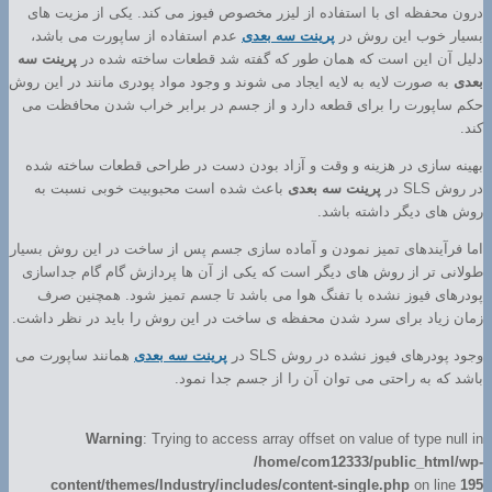
درون محفظه ای با استفاده از لیزر مخصوص فیوز می کند. یکی از مزیت های
بسیار خوب این روش در
پرینت سه بعدی
عدم استفاده از ساپورت می باشد،
دلیل آن این است که همان طور که گفته شد قطعات ساخته شده در
پرینت سه
بعدی
به صورت لایه به لایه ایجاد می شوند و وجود مواد پودری مانند در این روش
حکم ساپورت را برای قطعه دارد و از جسم در برابر خراب شدن محافظت می
کند.
بهینه سازی در هزینه و وقت و آزاد بودن دست در طراحی قطعات ساخته شده
در روش SLS در
پرینت سه بعدی
باعث شده است محبوبیت خوبی نسبت به
روش های دیگر داشته باشد.
اما فرآیندهای تمیز نمودن و آماده سازی جسم پس از ساخت در این روش بسیار
طولانی تر از روش های دیگر است که یکی از آن ها پردازش گام گام جداسازی
پودرهای فیوز نشده با تفنگ هوا می باشد تا جسم تمیز شود. همچنین صرف
زمان زیاد برای سرد شدن محفظه ی ساخت در این روش را باید در نظر داشت.
وجود پودرهای فیوز نشده در روش SLS در
پرینت سه بعدی
همانند ساپورت می
باشد که به راحتی می توان آن را از جسم جدا نمود.
Warning
: Trying to access array offset on value of type null in
/home/com12333/public_html/wp-
content/themes/Industry/includes/content-single.php
on line
195