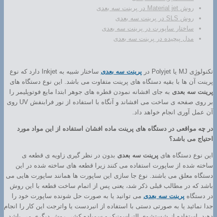
روش Material jet در پرینت سه بعدی
روش SLS در پرینت سه بعدی
ساختار ساپورت در پرینت سه بعدی
مدل پیچیده در پرینت سه بعدی
تکنولوژِی MJ یا Polyjet در
پرینت سه بعدی
ساختار شبیه به Inkjet دارد که نوع
پرینت آن ها با بقیه دستگاه های پرینت متفاوت می باشد. این نوع دستگاه های
پرینت سه بعدی
به جای افشانه نمودن قطره های جوهر ابتدا مایع فوتوپلیمر را
بر روی صفحه ی ساخت می افشاند و آنگاه با استفاده از نور فرابنفش UV روی
آن عمل آوری انجام خواهد داد.
در چه مواقعی در دستگاه های پرینت ماده افشان استفاده از این مواد مورد
احتیاج می باشد؟
این نوع دستگاه های
پرینت سه بعدی
بدون در نظر گیری زاویه ی قطعه ی
ساخته شده از ساپورت استفاده می کنند زیرا قطعه های ساخته شده در این
دستگاه معلق می باشند. نوع جا سازی این ساپورت ها همانند ساپورت هایی می
باشد که در مطالب قبلی ذکر شد، یعنی پس از اتمام ساخت قطعه با این روش
در دستگاه
پرینت سه بعدی
می توانید یا به صورت حل شونده ساپورت خود را
جدا نمائید یا به صورتی دستی با استفاده از انبردست یا واترجت این کار را انجام
دهید. استفاده از شستشوی التراسونیک و سمباده کشی روش دیگری می باشد