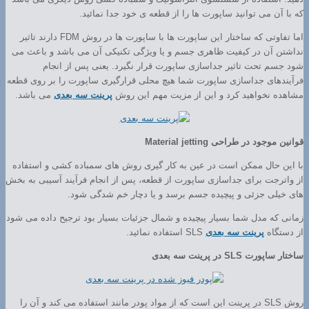
که با آن می توانید ساپورت ها را از قطعه ی خود جدا نمائید.
اما تفاوتی که ساختار این ساپورت ها با ساپورت ها در روش FDM دارند تاثیر
نداشتن آن در کیفیت ظاهری جسم و یا ویژگی تکنیکی آن می باشد و باعث می
شود جسم تحت تاثیر جداسازی ساپورت قرار نگیرد. یعنی پس از انجام
فرآیندهای جداسازی ساپورت شما هیچ محلی قرارگیری ساپورت را بر روی قطعه
مشاهده نخواهید کرد و این از مزیت مهم این روش
پرینت سه بعدی
می باشد.
قوانین موجود در طراحی Material jetting
با این حال ممکن است در عین به کار گیری روش های سمباده کشی و استفاده
از واترجت برای جداسازی ساپورت از قطعه، پس از انجام فرآیند آسیبی به بخش
های خیلی جزئی و پیچیده جسم برسد و یا دچار خم شدگی شود.
زمانی که مدل شما بسیار پیچیده و شمال جزئیات بسیار بود ترجیح داده می شود
از دستگاه
پرینت سه بعدی
SLS استفاده نمائید.
ساختار ساپورت SLS در پرینت سه بعدی
روش SLS در پرینت این است که از مواد پودر مانند استفاده می کند و آن را