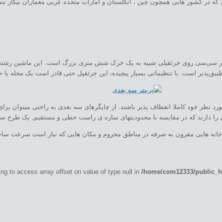
ه در کشور هایی همچون چین ، انگلستان و امارات متحده عربی معماران بیکار ننش
 سی‌سی روی جرثقیلی شبیه به یک خرک شش متری بزرگ است. این ماشین رشته‌های بت
تطبیق‌پذیر است. با تنظیماتی بسیار پیچیده، این جرثقیل حتی قادر است یک محله یا
 نظر خود کاملا انعطاف پذیر باشند. از چاپگرهای سه بعدی به راحتی میتوان برای ا
را دارند که در مقایسه با محدودیتهای سازه ی راست خطی و مستقیم, یک طرح ساخت
خانه هایی مقرون به صرفه در مناطق محروم و مکان هایی که نیاز است سرعت ساخت س
ing to access array offset on value of type null in
/home/com12333/public_ht