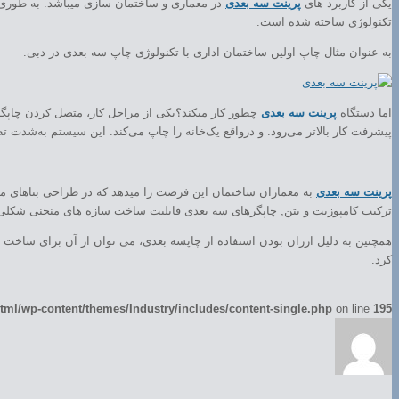
یکی از کاربرد های
پرینت سه بعدی
در معماری و ساختمان سازی میباشد. به طوری ک
تکنولوژی ساخته شده است.
به عنوان مثال چاپ اولین ساختمان اداری با تکنولوژی چاپ سه بعدی در دبی.
اما دستگاه
پرینت سه بعدی
چطور کار میکند؟یکی از مراحل کار، متصل کردن چاپگر
پیشرفت کار بالاتر می‌رود. و درواقع یک‌خانه را چاپ می‌کند. این سیستم به‌شدت 
پرینت سه بعدی
به معماران ساختمان این فرصت را میدهد که در طراحی بناهای مورد
ترکیب کامپوزیت و بتن, چاپگرهای سه بعدی قابلیت ساخت سازه های منحنی شکلی 
همچنین به دلیل ارزان بودن استفاده از چاپسه بعدی، می توان از آن برای ساخت 
کرد.
ml/wp-content/themes/Industry/includes/content-single.php
on line
195