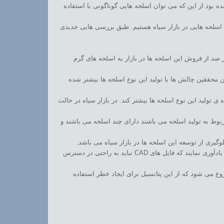
بود از این که می توان اسلحه هایی گوناگونی با استفاده
حی اسلحه هایی در بازار سیاه هستیم. طبق بررسی هایی جدیدی
قاتی که به وسیله ی RAND 811 انجام گرفته است دریافتند اسلحه های گوناگونی در بازار سیاه اینترنت وجود دارد. محققین به این موضوع پی بردند که ۴۲ در صد از فروش این اسلحه ها در بازار به اسلحه های گرم
آن ها قابلیت sharing آن می باشد. طبق یافته های این محققین چالش ها با تولید این نوع اسلحه ها بیشتر شده
 قیمت کم این فایل های CAD باعث شده است نگرانی محققین را در باره ی تولید این نوع اسلحه ها بیشتر کند. در بازار سیاه در حالت
است که تولید این اسلحه ها روز به روز فزونی یابد و به تدریج دیگر نتوان نوع واقعی آن با پرینت شده ی آن را تشخیص داد. فایل های CAD که مربوط به تولید اسلحه می باشند دارای چند اسلحه می باشند و
گیری از توسعه این اسلحه ها در بازار سیاه می باشد.
با پیشرفت تکنولوژی موجود اما هنوز هم خطاهایی فنی و انسانی در حاشیه به چشم میخورد. اما این مورد را باید در نظر گرفت که محققین در تلاش اند تا این نکته را یادآوری نمایند که فایل های CAD نباید به راحتی در دسترس
ع می شود که از این پتانسیل برای ایجاد خطر استفاده