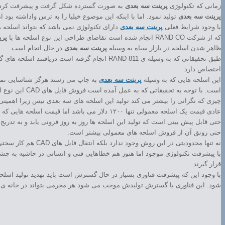
زمانی که تکنولوژی
پرینت سه بعدی
به صورت گسترده شکل گرفت و پیشرفت کرد و صنع
پرینت سه بعدی
تولید نمود. اما با اینکه این موضوع خیلیا را به ترس واداشته بود
با وجود شرایط فعلی
پرینت سه بعدی
دارای تکنولوژی نمی باشد که بتواند اسلحه ه
که از شرکت RAND CO انجام شده است تقاضای طراحی این نوع اسلحه ها با
پری
ظاهر شدن اسلحه در بازار سیاه به وسیله
پرینت سه بعدی
در حال انجام است.
اختصاص دارد.
این اسلحه هایی که به وسیله
پرینت سه بعدی
است. با توجه به تحقیقاتی که به عمل آمده است فروش فایل های CAD این نوع از اسلحه ها ۱۱ تا از صد اقلام موجود است.
عادی قیمت یک اسلحه معمولی تنها ۱۲۰۰ دلار می باشد اما قیمت اسلحه هایی که با
حتی رونق آن از فروش اسلحه های معمولی بیشتر است.
نه تنها محدودیتی در این روش وجود ندارد بلکه انتقال فایل های CAD هم کار سختی نمی باشد. طبیعت ثابت نشده فناوری
قرار گیرند.
با وجود این که پیشرفت فناوری بسیار در حال گسترش است باید تهدید تولید اسلحه
شود. این فناوری با گسترش تولیدش موجب می شود هر مجرمی بتواند در خانه ی خ