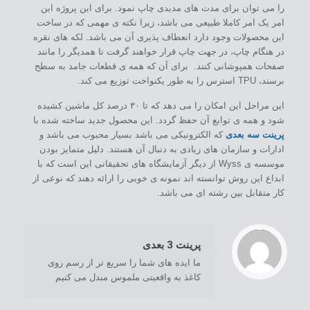
را می توان برای مدت های مدیدی چاپ نمود. برای این پروژه این
امر یک امر کاملا طبیعی می باشد، زیرا نکته ی مهمی که در ساخت
این محصولات وجود دارد انعطاف پذیری آن می باشد. لکه های نقره
در هنگام چاپ، در جهت چاپ قرار خواهند گرفت تا همدیگر را مانند
صفحات همپوشانی کنند. برای آن که همه ی قطعات جامد به سطح
برسند، TPU استرس را به طور یکنواخت توزیع می کند.
این مراحل این امکان را می دهد که تا ۳۰ درصد کل ماشین کشیده
شود و همه ی توابع آن حفظ گردد. این محصول جدید ساخته شده با
پرینت سه بعدی
که الکترونیکی می باشد بسیار محبوب می باشد و
ادارات و سازمان های زیادی به دنبال آن هستند. دلیل متمایز بودن
موسسه ی Wyss از دیگر آزمایشگاه های تحقیقاتی این است که با
ابداع این روش توانسته اند نمونه ی خوبی را ارائه دهند که نوعی از
کار متقابل بین رشته ای می باشد.
/home/com12333/public_html/wp-content/themes/Industry/includes/content-single.php
: Trying to access array offset on value of type null in
on line
Warning
195
پرینت 3 بعدی
ما ایده های شما را سریع تر از رسم روی
کاغذ به واقعیتی ملموس مبدل می کنیم