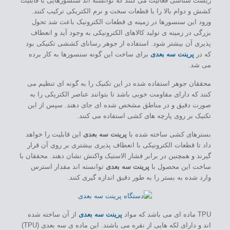
زیست شناسی فعالیت می کنند که توانسته اند سنسورهایی با قابلیت
کشش و دوام بالا را با قطعات سخت و نرم الکتریکی ترکیب کنند.
ورود این سنسورها در زمینه ی قطعات الکترونیک باعث شد تحول
بزرگی در زمینه ی تولید کالاهای الکترونیکی به وجود آید و انعطاف
پذیری آن بیشتر شود. استفاده از جوهر رسانای کششی تکنیکی بود
که در
پرینت سه بعدی
برای ساخت این گونه سنسورها به کار برده
می شد.
محققان جوهر استفاده شده در این تکنیک را به گونه ای تنظیم می
کنند که دارای مقاومت خوبی باشد تا بتوانند عناصر الکتریکی را به
صورت دقیق و در مناطق مشخص شده ای جای دهند. سپس از این
تکنیک بر روی پارچه های کشی استفاده می کنند.
بسترهای کشی ساخته شده با
پرینت سه بعدی
این قابلیت را خواهد
داد تا قطعات الکترونیکی با انعطاف پذیری بیشتری بر روی آن قرار
گیرند و همچنین در برابر فشار الاستیک واکنش نشان دهند. محققان با
ساخت این محصول با
پرینت سه بعدی
توانسته اند مقدار استرس
وارد شده به بستر را به طور دقیق اندازه گیری کنند.
TPU ماده ای می باشد که مواد
پرینت سه بعدی
از آن ساخته شده
اند و دارای لکه هایی از نقره می باشند. این ماده ی سه بعدی (TPU)