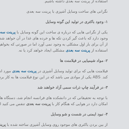
استفاده از پرینت سه بعدی داشته باشیم.
نگرانی های ساخت وسایل آشپزی با پرینت سه بعدی
۱- وجود باکتری در تولید این گونه وسایل
یکی از نگرانی هایی که درباره ی ساخت این گونه وسایل با
پرینت سه 
وجود دارد که باعث گیر کردن تکه ها و خرده های غذا در آن خواهد ش
از آن برای بار اول مشکلی به وجود نمی آورد اما در صورتی که بخواهید
استفاده از
پرینت سه بعدی
مشکلی ایجاد خواهد کرد یا نه.
۲- مواد شیمیایی در فیلامنت ها
فیلامنت هایی که برای تولید وسایل آشپزی در
پرینت سه بعدی
مورد اس
کند. ABS یکی از موادی می باشد که در این نوع فیلامنت ها به کار برده می شود. اما در صورتی که فیلامنت از جنس PLA (جنس ذرت) باشد مناسب برای فرآیند چاپ می باشد و غیر سمی هستند و ایمن خواهند بود.
۳- در فرآیند چاپ ذرات سمی آزاد خواهند شد
با توجه به تحقیقاتی که در دانشکده های فرانسه انجام شد، دستگاه ه
امکان دارد در هوایی که هنگام کار با
پرینت سه بعدی
تنفس می کنید ای
۴- نبود ایمنی در شست و شو وسایل
از بین بردن باکتری های موجود روی وسایل آشپزی ساخته شده با
پرین