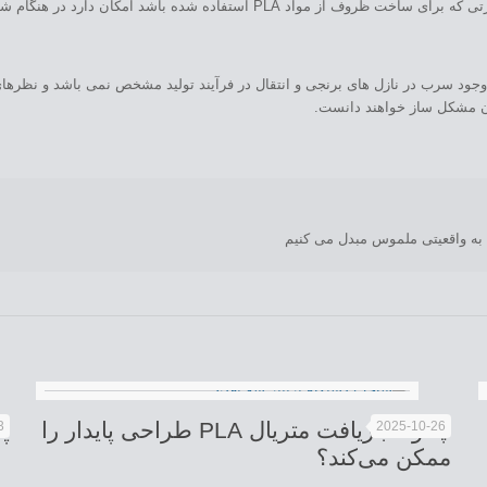
شد امکان دارد در هنگام شستشو با ماشین ظرف شویی تخریب شود.
جود سرب در نازل های برنجی و انتقال در فرآیند تولید مشخص نمی باشد و نظرهای بس
ان مشکل ساز خواهند دانست.
 به واقعیتی ملموس مبدل می کنیم
چگونه بازیافت متریال PLA طراحی پایدار را
پ
3
2025-10-26
ممکن می‌کند؟