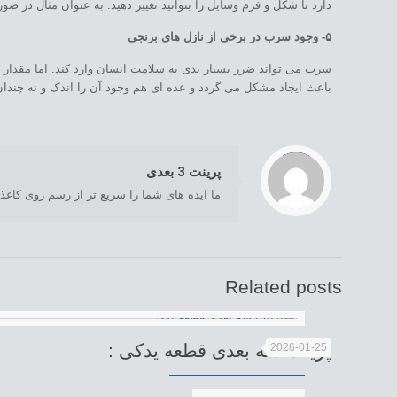
دارد تا شکل و فرم وسایل را بتوانید تغییر دهید. به عنوان مثال در صورتی که برای ساخت ظروف از مواد PLA استفاده شده با
۵- وجود سرب در برخی از نازل های برنجی
سرب می تواند ضرر بسیار بدی به سلامت انسان وارد کند. اما مقدار و
باعث ایجاد مشکل می گردد و عده ای هم وجود آن را اندک و نه چند
/home/com12333/public_html/wp-content/themes/Industry/includes/content-single.php
: Trying to access array offset on value of type null in
on line
Warning
195
پرینت 3 بعدی
ما ایده های شما را سریع تر از رسم روی کاغذ
Related posts
پرینت سه بعدی قطعه یدکی :
2026-01-25