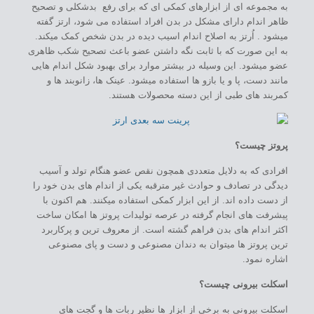
به مجموعه ای از ابزارهای کمکی ای که برای رفع بدشکلی و تصحیح
ظاهر اندام دارای مشکل در بدن افراد استفاده می شود، ارتز گفته
میشود . اُرتز به اصلاح اندام اسیب دیده در بدن شخص کمک میکند.
به این صورت که با ثابت نگه داشتن عضو باعث تصحیح شکب ظاهری
عضو میشود. این وسیله در بیشتر موارد برای بهبود شکل اندام هایی
مانند دست، پا و یا بازو ها استفاده میشود. عینک ها، زانوبند ها و
کمربند های طبی از این دسته محصولات هستند.
پروتز چیست؟
افرادی که به دلایل متعددی همچون نقص عضو هنگام تولد و آسیب
دیدگی در تصادف و حوادث غیر مترقبه یکی از اندام های بدن خود را
از دست داده اند. از این ابزار کمکی استفاده میکنند. هم اکنون با
پیشرفت های انجام گرفته در عرصه تولیدات پروتز ها امکان ساخت
اکثر اندام های بدن فراهم گشته است. از معروف ترین و پرکاربرد
ترین پروتز ها میتوان به دندان مصنوعی و دست و پای مصنوعی
اشاره نمود.
اسکلت بیرونی چیست؟
اسکلت بیرونی به برخی از ابزار ها نظیر ربات ها و گجت های