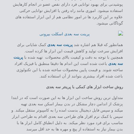
پوشیدنی برای بهبود توانایی فرد دارای نقص عضو در انجام کارهایش
استفاده میشود. اموری مانند راه رفتن یا افزایش توانایی حرکتی
علاوه بر این کاربرد ها در امور نظامی هم از این ابزار استفاده های
گوناگانی میشود.
همانطور که قبلا هم اشاره شد
پرینت سه بعدی
کمک شایانی برای
افزایش سرعت تولید و کاهش قیمت این ابزار ها کرده است.
همچنین با توجه به دقت و کیفیت بالای محصولات تهیه شده با
پرینت
سه بعدی
باعث شده است این اندام ها دقیقا منطبق با فیزیک افراد
ساخته شوند. و قیمت پایین محصولات ساخته شده با این تکنولوژی
باعث شده افراد بیشتری بتوانند از آن استفاده کنند.
روش ساخت ابزار های کمکی با پرینتر سه بعدی
متداول ترین روش ساخت این ابزار ها به این صورت است که در ابتدا
پزشک از اندامن دچار مشکل در بدن بیمار اسکن سه بعدی تهیه
میکند و سپس فایل دیجیتال بدست امده را به کامپیوتر منتقل میکند. و
سپس با کمک نرم افزار های طراحی سه بعدی اقدام به طراحی ابزار
مناسب برای فرد مورد نظر میکند. به دلیل انطباق کامل ابزار ها با
بدن بیمار نیاز به استفاده از پیچ و مهره ها به حد اقل میرسد