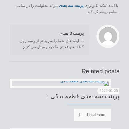
با امید اینکه تکنولوژی
پرینت سه بعدی
بتواند معلولیت را در تمامی
جوامع ریشه کن کند.
/home/com12333/public_html/wp-content/themes/Industry/includes/content-single.php
: Trying to access array offset on value of type null in
on line
Warning
195
پرینت 3 بعدی
ما ایده های شما را سریع تر از رسم روی
کاغذ به واقعیتی ملموس مبدل می کنیم
Related posts
2026-01-25
پرینت سه بعدی قطعه یدکی :
Read more