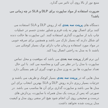
منبع نور از بالا روی آن تاثیر می گذارد.
ضرورت استفاده از مواد ساپورت برای DLP و SLA در چه زمانی می
باشد؟
دستگاه های
پرینت سه بعدی
که از روش DLP و SLA استفاده می
کنند برای اتصال بهتر به پلت فرم و شناور نشدن جسم در عملیات
چاپ باید از ساپورت گذاری استفاده کنند. این ساپورت ها حالت دنده
ای شکل دارند که بسیار نازک می باشد و همچنین برای صرفه جویی
در مواد مورد استفاده و زمان چاپ دارای نوک بسیار کوچکی می
باشند تا به مدل به راحتی اتصال پیدا کند.
این نرم افزار
پرینت سه بعدی
می باشد که موقعیت و محل تماس
ساپورت با مدل را در نظر می گیرد و محاسبه می کند. با این حال
تعداد ساپورت ها نیز به وزن مدل و جهت گیری آن هم بستگی دارد.
مدل هایی که در
پرینت سه بعدی
بسیار کوچک و ظریف می باشند و
جزئیات بسیار ریزی دارند روش DLP و SLA بهترین انتخاب برای این
مدل ها می باشد و ساپورت گذاری برای آن ها مناسب می باشد. در
صورتی که پس از پرینت یک مدل همراه با ساپورت، پردازش های
درست و صحیحی روی آن انجام شود هیچ اثر منفی روی مدل و کیفیت
مدل پرینت شده نخواهد داشت.