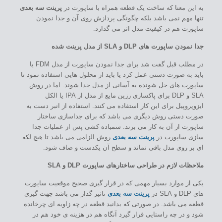
به این معنا که ساخت یک قطعه همراه با ساپورت در
پرینت سه بعدی
تنها مهم نمی باشد بلکه چگونگی پردازش روی آن و جدا نمودن
ساپورت هم در کیفیت مدل اثر می گذارد.
جدا نمودن ساپورت های DLP و SLA از مدل پرینت شده
در مطلب قبل گفت شد برای جدا نمودن ساپورت از مدل FDM یا
باید به صورت دستی عمل کرد یا باید از محلول هایی استفاده نمود تا
ساپورت های حل شونده به آسانی از مدل جدا شوند. اما در روش
SLA و DLP برای پاکسازی رزین مایع از مدل از IPA یا الکل
ایزوپروپیل برای این کار استفاده می کنند. استفاده از انبر دست به
صورت دستی روش دیگری می باشد که برای جداسازی ساختار
ساپورت از آن به کار می برند. سمباده کشی پس از عملیات جدا
سازی ساپورت در
پرینت سه بعدی
روش الزامی می باشد تا هیچ لکه
ای بر روی مدل باقی نماند و سطح آن یکدست و صاف شود.
ملاحظات لازم در طراحی ساختارهای ساپورت DLP و SLA
یکی از موارد بسیار مهمی که در قرار گیری صحیح موقعیت ساپورت
های DLP و SLA در
پرینت سه بعدی
تاثیر گذار می باشد جهت گیری
قطعه می باشد. در صورتی که بدانید قطعه در چه زاویه ای چرخانده
شود و در چه راستایی قرار گیرد آنگاه هم در هزینه ی خود هم در