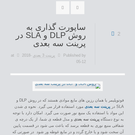
ساپورت گذاری به
روش DLP و SLA در
2
پرینت سه بعدی
Published by
پرینت 3 بعدی
2018-
at
05-12
فوتوپلیمر یا همان رزین های مایع موادی هستند که در روش DLP و
SLA در
پرینت سه بعدی
مورد استفاده قرار می گیرد. نحوه ی شدن
این مواد با استفاده یک منبع نور صورت می گیرد. امکان دارد با توجه
به نوع دستگاه
پرینت سه بعدی
و مدل قطعه ی شما، از یک درچه ی
شفافی منبع نوری به قطعه برسد که باعث می شود در قسمت پایین
آن سخت شود و یا خارج گردد و در مایع غوطه ور شود در صورتی که