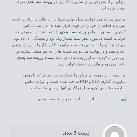
میزان مواد مصرفی برای ساپورت گذاری در
پرینت سه بعدی
صرفه
جویی کرده اید.
در صورتی که می خواهید مدل نهایی شما دارای ظاهری زیباتری باشد
پس باید قطعه ی خود را در جهت قرار دهید تا مدل شما تماس
کمتری با ساپورت ها در
پرینت سه بعدی
داشته باشد. در صورتی که
جزئیات قطعه ی مورد نظر شما بسیار زیاد بود و پیچیدگی آن بالا بود
می توانید آن را به چندین قسمت درآورید تا این کار را به روش بهتری
انجام دهید و در نهایت می توانید قطعه ها را به هم متصل نمائید در
این صورت کیفیت مدل پرینت شده ی شما توسط
پرینت سه بعدی
بالاتر می رود و ظاهرش حفظ خواهد شد.
در تصویر زیر نمونه ای مدلی را مشاهده می نمائید که با روش
ساپورت گذاری SLA و PLD ساخته شده است و اثرات تماس
ساپورت ها روی آن و محل قراگیری آنها بر جای مانده است.
/home/com12333/public_html/wp-content/themes/Industry/includes/content-single.php
: Trying to access array offset on value of type null in
on line
Warning
195
پرینت 3 بعدی