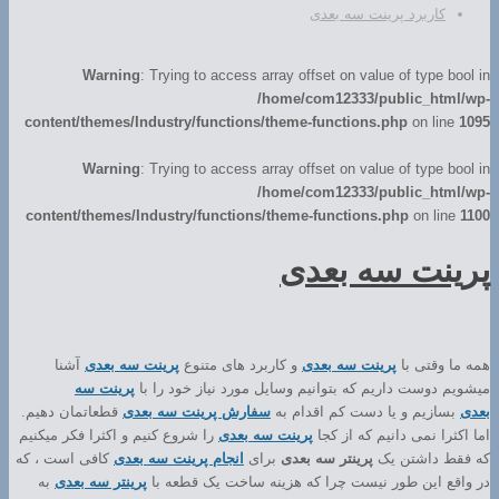
کاربرد پرینت سه بعدی
Warning
: Trying to access array offset on value of type bool in
/home/com12333/public_html/wp-
content/themes/Industry/functions/theme-functions.php
on line
1095
Warning
: Trying to access array offset on value of type bool in
/home/com12333/public_html/wp-
content/themes/Industry/functions/theme-functions.php
on line
1100
پرینت سه بعدی
همه ما وقتی با
پرینت سه بعدی
و کاربرد های متنوع
پرینت سه بعدی
آشنا
میشویم دوست داریم که بتوانیم وسایل مورد نیاز خود را با
پرینت سه
بعدی
بسازیم و یا دست کم اقدام به
سفارش پرینت سه بعدی
قطعاتمان دهیم.
اما اکثرا نمی دانیم که از کجا
پرینت سه بعدی
را شروع کنیم و اکثرا فکر میکنیم
که فقط داشتن یک
پرینتر سه بعدی
برای
انجام پرینت سه بعدی
کافی است ، که
در واقع این طور نیست چرا که هزینه ساخت یک قطعه با
پرینتر سه بعدی
به