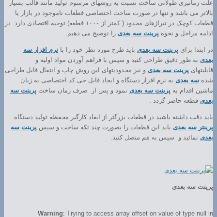
علت زمانبری طولانی ساخت نسبت به روشهای مرسوم تولید مانند قالب بسیار
بالاتر می باشد و تنها در صورت ساخت اختصاصی قطعات ناموجود در بازار یا
قطعات کوچک در تیراژهای محدود ( کمتر از ۱۰۰۰ قطعه) توجیه اقتصادی دارد. در
ادامه مراحل و نحوه
پرینت سه بعدی
را توضیح می دهیم.
در ابتدا برای
پرینت سه بعدی
باید طرح مورد نظر خود را با
نرم افزار سه
بعدی
به طور دقیق طراحی کنید و سپس با فراهم آوردن مواد اولیه و
قابلیتهای
پرینت سه بعدی
و نیز محدودیتهای این روش چاپ و انتقال فایل طراحی
شده
سه بعدی
به نرم افزار دستگاه و ایجاد فایل جی کد اختصاصی به زبان
ماشین اقدام به
پرینت سه بعدی
نمود و پس از صرف زمان ساخت
پرینت سه
بعدی
قطعه حاضر گردد .
باید دقت داشته باشید در قطعات بزرگتر از ابعاد کارگیر محفظه تولید دستگاه
پرینتر سه بعدی
باید این قطعات را بصورت چند تکه ساخت و سپس
پرینت سه
بعدی
نمائید و سپس به هم متصل کنید.
پرینت سه بعدی
Warning
: Trying to access array offset on value of type null in