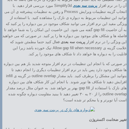
آن را در نرم افزار
پرینت سه بعدی
Simplify3d مورد بررسی قرار دهید. با
انتخاب گزینه تنظیمات ویرایش Process و رفتن به تنظیمات پیشرفته ی آن می
توانید این تنظیمات مربوط به دیواره ی نازک را مشاهده کنید. با استفاده از
ویژگی مفید این نرم افزار می توانید شکاف موجود در بین دیواره را پر کنید که
به آن خاصیت gap fill گفته می شود. این خاصیت این امکان را به شما خواهد تا
فاصله ها و شکاف های موجود بین دیواره ها را پر کنید. در صورتی که می خواهید
این ویژگی را در نرم افزار
پرینت سه بعدی
فعال کنید حتما مطمئن شوید که
علامت گزینه ی Allow gap fill when necessary تیک خورده باشد زیرا این
قابلیت را به دیواره ها خواهد داد تا شکاف های موجود را پر کند.
در صورتی که با انجام این تنظیمات در نرم افزار متوجه شدید باز هم بین دیواره
ها شکاف وجود دارد پس باید در نرم افزار تنظیمات دیگری را انجام دهید تا
بتوانید این مشکل را برطرف کنید. باید مقدار outline overlap در گزینه ی infill
افزایش دهید تا شکاف ها توپر شوند. با انجام این کار شکاف های بین دیواره
های نازک با استفاده از gap fill بهتر پر خواهد شد. به عنوان مثال درصد مقدار
outline overlap را از ۲۰ به ۳۰ تغییر دهید تا ببنید مقاومت دیواره چگونه شده
است آیا توپرتر و یا محکم تر شده است؟
تغییر ضخامت اکستروژن