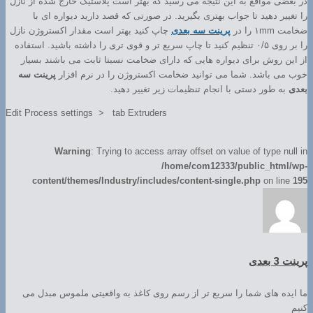
در بعضی مواقع به این نتیجه می رسید که بهتر است پلاستیک خارج شده از نازل
را تغییر دهید تا جواب بهتری بگیرید. در صورتی که قصد دارید دیواره ای با
ضخامت ۱mm را در
پرینت سه بعدی
چاپ کنید بهتر است مقدار اکستروژن نازل
را بر روی ۰/۵ تنظیم کنید تا چاپ سریع تر و قوی تری را داشته باشید. استفاده
از این روش برای دیواره هایی که دارای ضخامت نسبتا ثابت می باشند بسیار
خوب می باشد. شما می توانید ضخامت اکستروژن را در نرم افزار
پرینت سه
بعدی
به طور دستی با انجام تنظیمات زیر تغییر دهید.
Edit Process settings > tab Extruders
Warning
: Trying to access array offset on value of type null in
/home/com12333/public_html/wp-
content/themes/Industry/includes/content-single.php
on line
195
پرینت 3 بعدی
ما ایده های شما را سریع تر از رسم روی کاغذ به واقعیتی ملموس مبدل می
کنیم