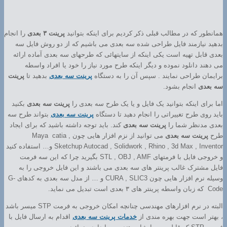
همانطور که در مطالب قبلی ذکر کردیم برای اینکه بتوانید
پرینت ۳ بعدی
را انجام
بدهید نیازمند فایل طراحی شده سه بعدی می باشیم که از دو روش فایل سه
بعدی قابل تهیه است یکی اینکه از سایتهائی که طرحهای سه بعدی آماده ارائه
می دهند دانلود نموده و دیگر اینکه طرح مورد نیاز را خود یا افراد واسطه
برایمان طراحی نمایند . سپس آن را به دستگاه
پرینت سه بعدی
بدهید تا
پرینت
سه بعدی
انجام بشود.
اما برای اینکه بتوانید یک فایل و یا یک طرح سه بعدی را
پرینت سه بعدی
بکنید
باید روی طرح تغییراتی را انجام دهید تا دستگاه
پرینت سه بعدی
بتواند طرح سه
بعدی مدنظر شما را
پرینت سه بعدی
کند. باید توجه داشته باشید که برای ایجاد
طرح
پرینت سه بعدی
می توانید از نزم افزار هایی چون Maya catia ,
Sketchup Autocad , Solidwork , Rhino , 3d Max , Inventor و… استفاده کنید
و خروجی فایل با فرمتهای STL , OBJ , AMF بگیرید چرا که این سه فرمت
فایل مشترک غالب پرینتر های سه بعدی می باشند و این فایل خروجی را به
وسیله نرم افزار هایی چون CURA , SLIC3 و … از مدل سه بعدی به کدهای G-
Code که زبان واسطه پرینتر های ۳ بعدی است تبدیل می نماید.
البته در نرم افزارهای مهندسی چنانچه امکان خروجی به فرمت STP میسر باشد
، بهتر است جهت بهره مندی از
خدمات پرینت سه بعدی
اقدام به ارسال فایل با