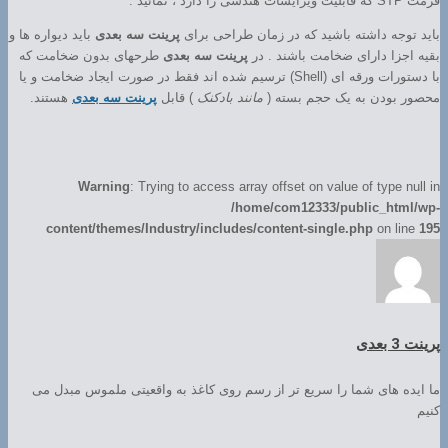
فرمت STP که قابلیت ویرایشات هندسی را دارد ، نمائید .
باید توجه داشته باشید که در زمان طراحی برای
پرینت سه بعدی
باید دیواره ها و
بقیه اجزا دارای ضخامت باشند . در
پرینت سه بعدی
طرحهای بدون ضخامت که
با دستورات ورقه ای (Shell) ترسیم شده اند فقط در صورت ایجاد ضخامت و یا
محصور بودن به یک حجم بسته (
مانند بادکنک
) قابل
پرینت سه بعدی
هستند.
Warning
: Trying to access array offset on value of type null in
/home/com12333/public_html/wp-
content/themes/Industry/includes/content-single.php
on line
195
پرینت 3 بعدی
ما ایده های شما را سریع تر از رسم روی کاغذ به واقعیتی ملموس مبدل می
کنیم