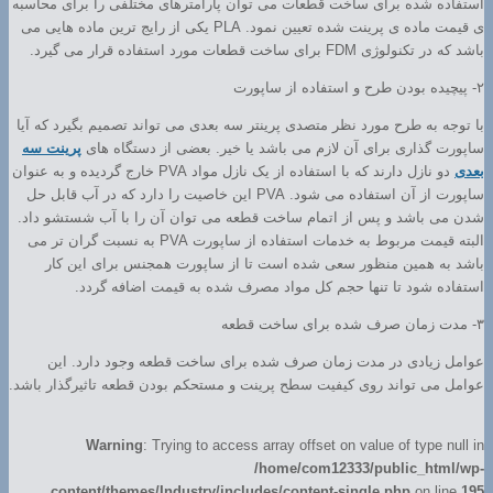
استفاده شده برای ساخت قطعات می توان پارامترهای مختلفی را برای محاسبه
ی قیمت ماده ی پرینت شده تعیین نمود. PLA یکی از رایج ترین ماده هایی می
باشد که در تکنولوژی FDM برای ساخت قطعات مورد استفاده قرار می گیرد.
۲- پیچیده بودن طرح و استفاده از ساپورت
با توجه به طرح مورد نظر متصدی پرینتر سه بعدی می تواند تصمیم بگیرد که آیا
ساپورت گذاری برای آن لازم می باشد یا خیر. بعضی از دستگاه های
پرینت سه
بعدی
دو نازل دارند که با استفاده از یک نازل مواد PVA خارج گردیده و به عنوان
ساپورت از آن استفاده می شود. PVA این خاصیت را دارد که در آب قابل حل
شدن می باشد و پس از اتمام ساخت قطعه می توان آن را با آب شستشو داد.
البته قیمت مربوط به خدمات استفاده از ساپورت PVA به نسبت گران تر می
باشد به همین منظور سعی شده است تا از ساپورت همجنس برای این کار
استفاده شود تا تنها حجم کل مواد مصرف شده به قیمت اضافه گردد.
۳- مدت زمان صرف شده برای ساخت قطعه
عوامل زیادی در مدت زمان صرف شده برای ساخت قطعه وجود دارد. این
عوامل می تواند روی کیفیت سطح پرینت و مستحکم بودن قطعه تاثیرگذار باشد.
Warning
: Trying to access array offset on value of type null in
/home/com12333/public_html/wp-
content/themes/Industry/includes/content-single.php
on line
195