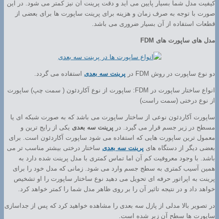
کیفیت مدل شما بسیار پایین می آید و دقت پرینت آن نیز کمتر می شود. در این
صورت با توجه به صرف زمان و هزینه برای پرینت ساپورت ها برای بعضی از
قطعات استفاده از آن بسیار ضروری می باشد.
مدل های ساپورت های FDM
دو نوع ساپورت در روش FDM در
پرینت سه بعدی
استفاده می گردد.
انواع ساختار ساپورت در FDM: ساپورت از نوع آکاردئون ( سمت چپ) ساپورت
از نوع درختی (سمت راست)
ساپورت آکاردئون نوعی از ساختار ساپورت می باشد که به صورت شبکه ای یا
مسطح در زیر جسم قرار می گیرد. در
پرینت سه بعدی
یکی از رایج ترین و
معمول ترین ساپورت هایی که استفاده می شود ساپورت آکاردئون است. برای
بعضی دیگر از دستگاه های
پرینت سه بعدی
ساختار درختی بیشتر مناسب تر می
باشد. با وجود معروفیت کم آن اما تماس کمتری با مدل پرینت شده دارد به
همین آسیب کمتری به سطج جسم وارد می شود. زمانی که مدل خود را برای
پرینت به اپراتور حرفه ای تحویل می دهید نوع ساختار ساپورت را او تشخیص
خواهد داد و در نتیجه تاثیر آن را بر روی ظاهر مدل شما را کمتر خواهد کرد.
در تصویر بالا مدلی از پازل سه بعدی را مشاهده خواهید کرد که پس از جداسازی
ساپورت ها سطح آن زبر شده است.