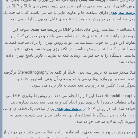
برش کاملی از مدل سه بعدی به آن تابیده می شود. روش های SLA و DLP در
پرینت سه بعدی
دارای شباهت ها و تفاوت هایی با هم می باشند که با ساخت یک
مدل مشابه در هر دو روش خواهید دید نتیجه ی قابل توجهی را ارائه می دهد.
با مطالعه ی مقایسه روش های SLA و DLP در
پرینت سه بعدی
متوجه این
موضوع خواهید شد فرآیندهای هر دو متفاوت می باشد و در صورتی که کاربر
تفاوت این دو را به خوبی بشناسد می تواند روش بهتری را برای ساخت قطعات
خود انتخاب کند. انتخاب روش مناسب در تکنولوژی
پرینت سه بعدی
نه تنها
پتانسیل دستگاه را به حداکثر می رساند بلکه به نیازهای کاربر پاسخ بهتری داده
خواهد شد.
قبلا متذکر شدیم که پرینتر سه بعدی SLA از کلمه ی Stereolithography برگرفته
شده است و این واژه یونانی می باشد و معنی آن یعنی استریو: جامد و
لیتوگرافی : عکس که در پرینت سه بعدی به کار برده می شود.
Stereolithography فقط این کار را انجام می دهد: در روش تکنولوژی DLP می
تواند قطعات جامد را با پرتوی لیزر ایجاد کند و به مدل سه بعدی یکباره تابید
خواهد شد. اما در روش SLA در
پرینت سه بعدی
برای ساخت یک قطعه ی جامد،
رزین مایع درون دستگاه با استفاده از نور به جامد تبدیل می شود و جسم به
صورت لایه به لایه ساخته خواهد شد.
هر دو روش در
پرینت سه بعدی
با استفاده از لیزر فعالیت می کنند و هر دو نیز از