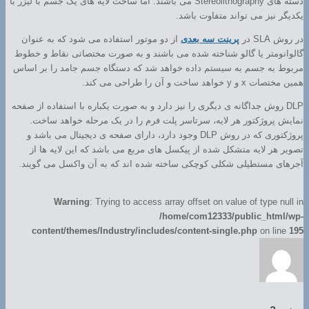
دسته های Stereolithography می باشند. اما ساخت لایه های یک جسم با لیزر با
یکدیگر نیز می تواند متفاوت باشد.
در روش SLA در
پرینت سه بعدی
از دو موتور استفاده می شود که به عنوان
گالوانومتر یا گالو شناخته شده می باشند و به صورت مختصاتی نقاط و خطوط
مربوط به جسم به سیستم داده خواهد شد که دستگاه جسم جامد را بر اساس
همین مختصات x و y خواهد ساخت و آن را طراحی می کند.
DLP روش جداگانه ی دیگری را نیز دارد و به صورت یکباره با استفاده از صفحه
نمایش پروژکتور هر لایه، سرتاسر پلت فرم را در یک مرحله خواهد ساخت.
پروژکتوری که در روش DLP وجود دارد، دارای صفحه ی دیجیتال می باشد و
تصویر هر لایه متشکل شده از پیکسل های مربع می باشد که این لایه ها از
آجرهای مستطیلی شکلی کوچکی ساخته شده اند که به آن واکسل می گویند.
Warning
: Trying to access array offset on value of type null in
/home/com12333/public_html/wp-
content/themes/Industry/includes/content-single.php
on line
195