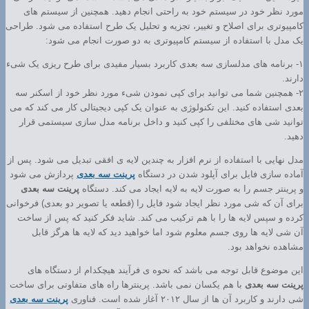
مورد نظر خود در سیستم خود به راحتی انجام دهید. همچنین از سیستم های
کامپیوتری برای اصلاح و تغییر، تجزیه و تحلیل یک طرح استفاده می شود. طراحی
یک مدل با استفاده از سیستم کامپیوتری به دو صورت انجام می شود:
۱- برنامه های مدلسازی سه بعدی کاربرد بسیار مفیدی برای طرح ریزی یک شیء
دارند.
۲- همچنین شما می توانید برای کپی نمودن شیء مورد نظر خود از اسکنر سه
بعدی استفاده کنید. این تکنولوژی به عنوان یک کپی دیجیتالی کار می کند که می
توانید شی های مختلفی را کپی کنید و داخل برنامه مدل سازی سیستمی قرار
دهید.
مدل نهایی با استفاده از نرم افزار به چندین لایه ی افقی تبدیل می شود. پس از
آماده سازی فایل برای آپلود شدن در دستگاه
پرینت سه بعدی
پردازش می شود
و پرینتر جسم را به صورت لایه به لایه ایجاد می کند. دستگاه
پرینت سه بعدی
برای آن که شی مورد نظر ایجاد شود فایل را (قطعه یا تصویر دو بعدی) فرخوانی
کرده و سپس لایه ها را با هم ترکیب می کند. شاید فکر کنید که پس از ساخت
آن شی لایه ها روی جسم معلوم شود اما خواهید دید که لایه ها هرگز قابل
مشاهده نخواهد بود.
این موضوع قابل توجه می باشد که نحوه ی فرآیند هیچکدام از دستگاه های
پرینت سه بعدی
با هم یکسان نمی باشد. پرینترها راه های متفاوتی برای ساخت
شی دارند و کاربرد آن ها از سال ۲۰۱۲ آغاز شده است. فناوری
پرینت سه بعدی