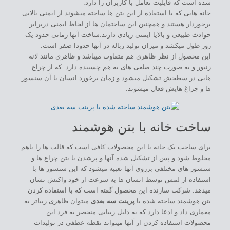
شده است که قایلیت تعامل با کاربران را دارد.
خانه هایی که با استفاده از این بتن ها ساخته میشوند از ایمنی بالایی
برخوردار هستند و همچنین این ساختمان ها از لحاظ ایمنی دربرابر
حوادث طبیعی و بالایا ایمنی زیادی دارند.ساخت آنها زمانی حدود یک
روز طول میکشد و میزان تولید زباله در آنها حدودا صفر است.
این محصول از نظر ظاهری هم متفاوت میباشد و ظاهری مانند لانه
زنبور و به صورت چند ضلعی های به هم چسبیده دارد. که از چراغ
هایی در سطحش تشکیل میشود و زمان برخورد انسان با آن سنسور
ها و چراغ هایش فعال میشوند.
ساخت خانه با بتن هوشمند
برای ساخت یک خانه با این محصولات کافی است که قالب ها را باهم
مخلوط شود و پس از تشکیل شده آنها و پرشدن با بتن چراغ ها و
سنسور های مختلفی برروی آنها تعبیه میشود که این سنسور ها با
استفاده از لمس توسط انسان ها به سرعت از خود واکنش نشان
میدهد. شرکت سازنده این محصول گفته است که با استفاده کردن
بتن هوشمند ساخته شده با
پرینت سه بعدی
میتوان ظاهری زیباتر به
معماری داد و ادعا دارد که به دلیل زیبایی منحصر به فرد این
محصولات استفاده کردن از آنها میتواند نقطه عطفی در تولیدات