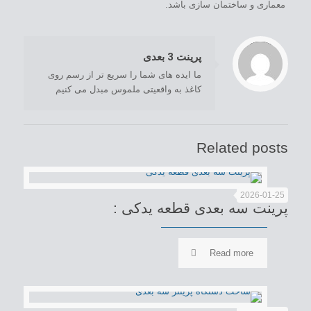
معماری و ساختمان سازی باشد.
/home/com12333/public_html/wp-content/themes/Industry/includes/content-single.php
: Trying to access array offset on value of type null in
on line
Warning
195
پرینت 3 بعدی
ما ایده های شما را سریع تر از رسم روی
کاغذ به واقعیتی ملموس مبدل می کنیم
Related posts
2026-01-25
پرینت سه بعدی قطعه یدکی :
Read more