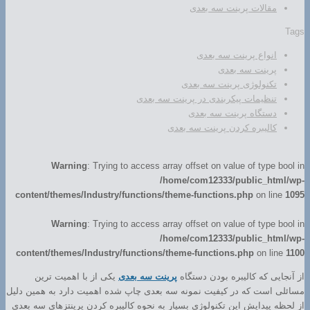
مقالات پرینت سه بعدی
Tags
انواع پرینت سه بعدی
پرینت سه بعدی
تکنولوژی پرینت سه بعدی
تنظیمات پیکربندی در پرینت سه بعدی
دستگاه پرینت سه بعدی
کالیبره کردن پرینت سه بعدی
Warning
: Trying to access array offset on value of type bool in
/home/com12333/public_html/wp-
content/themes/Industry/functions/theme-functions.php
on line
1095
Warning
: Trying to access array offset on value of type bool in
/home/com12333/public_html/wp-
content/themes/Industry/functions/theme-functions.php
on line
1100
از آنجایی که کالیبره بودن دستگاه
پرینت سه بعدی
یکی از با اهمیت ترین
مسائلی است که در کیفیت نمونه سه بعدی چاپ شده اهمیت دارد به همین دلیل
از لحظه پیدایش این تکنولوژی بسیار به نحوه کالیبره کردن پرینتزهای سه بعدی