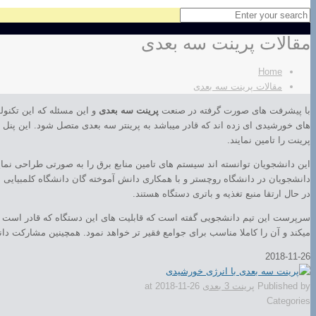
مقالات پرینت سه بعدی
Home
مقالات پرینت سه بعدی
با پیشرفت های صورت گرفته در صنعت
پرینت سه بعدی
و این مسئله که این تکنو
های خورشیدی ای زده اند که قادر میباشد به پرینتر سه بعدی متصل شود. این پنل 
پرینت را تامین نمایند.
این دانشجویان توانسته اند سیستم های تامین منابع برق را به صورتی طراحی نمایند
دانشجویان در دانشگاه روچستر و با همکاری دانش آموخته گان دانشگاه کلمبیایی س
در حال ارتقا منبع تغذیه و باتری دستگاه هستند.
سرپرست این تیم دانشجویی گفته است که قابلیت های این دستگاه که قادر است با ان
میکند و آن را کاملا مناسب برای جوامع فقیر تر خواهد نمود. همچینین مشارکت دا
2018-11-26
Published by
پرینت 3 بعدی
2018-11-26
at
Categories